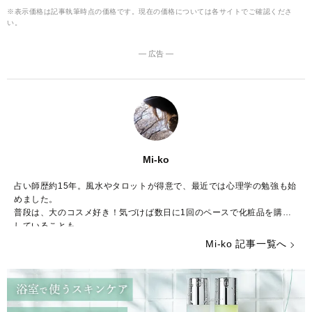
※表示価格は記事執筆時点の価格です。現在の価格については各サイトでご確認くださ
い。
― 広告 ―
Mi-ko
占い師歴約15年。風水やタロットが得意で、最近では心理学の勉強も始
めました。
普段は、大のコスメ好き！気づけば数日に1回のペースで化粧品を購入
していることも……。
ストレスが多い今の時代……癒やしが欲しいという方のために、のんび
Mi-ko 記事一覧へ
りした海辺の街からみなさんの心を少しだけ暖かくする言葉をお届けで
きれば嬉しいです。