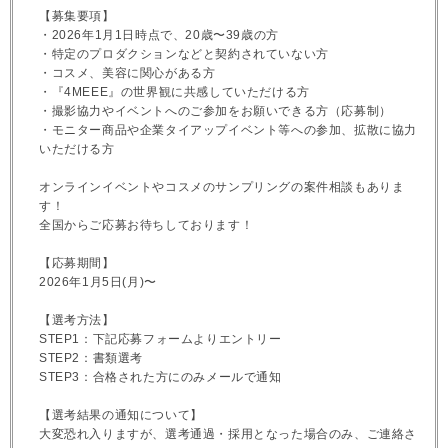
【募集要項】
・2026年1月1日時点で、20歳〜39歳の方
・特定のプロダクションなどと契約されていない方
・コスメ、美容に関心がある方
・『4MEEE』の世界観に共感していただける方
・撮影協力やイベントへのご参加をお願いできる方（応募制）
・モニター商品や企業タイアップイベント等への参加、拡散に協力
いただける方
オンラインイベントやコスメのサンプリングの案件相談もありま
す！
全国からご応募お待ちしております！
【応募期間】
2026年1月5日(月)〜
【選考方法】
STEP1：下記応募フォームよりエントリー
STEP2：書類選考
STEP3：合格された方にのみメールで通知
【選考結果の通知について】
大変恐れ入りますが、選考通過・採用となった場合のみ、ご連絡さ