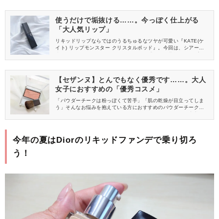
使うだけで垢抜ける……。今っぽく仕上がる
「大人気リップ」
リキッドリップならではのうるちゅるなツヤが可愛い『KATE(ケ
イト) リップモンスター クリスタルポッド』。今回は、シアーな
赤みが今っぽいニュアンスレッドカラー「CP04 夢幻ドロップ」
をピックアップ！赤リップが苦手な人でも使いやすい、絶妙なカ
ラーをレビューします。
【セザンヌ】とんでもなく優秀です……。大人
女子におすすめの「優秀コスメ」
「パウダーチークは粉っぽくて苦手」「肌の乾燥が目立ってしま
う」そんなお悩みを抱えている方におすすめのパウダーチークが
あります。しっとりとしたパウダー粒子が、肌になじんで密着♡パ
ウダーチークってこんなにやわらかいんだと、きっとその魅力に
ハマるはず。CEZANNE(セザンヌ)の大人気チークをご紹介しま
す。
今年の夏はDiorのリキッドファンデで乗り切ろ
う！