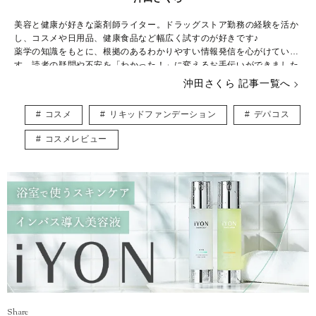
美容と健康が好きな薬剤師ライター。ドラッグストア勤務の経験を活か
し、コスメや日用品、健康食品など幅広く試すのが好きです♪
薬学の知識をもとに、根拠のあるわかりやすい情報発信を心がけていま
す。読者の疑問や不安を「わかった！」に変えるお手伝いができました
ら幸いです。
沖田さくら 記事一覧へ
◆保有資格◆
薬剤師免許／日本化粧品検定コスメコンシェルジュ特級／アロマテラピ
コスメ
リキッドファンデーション
デパコス
ーアドバイザー
コスメレビュー
Share