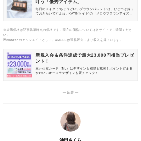
叶う「優秀アイテム」
毎日のメイクに“ちょうどいいブラウンパレット”は、ひとつは持っ
ておきたいですよね。KATE(ケイト)の『メロウブラウンアイズ』
は、どんなシーンでも頼れる優秀ブラウンが揃うシリーズです。
今回紹介する新色「BR-10 グレージュムースブラウン」は、透け
感のあるまろやかな発色が魅力。今っぽい抜け感を楽しめて、デ
※表示価格は記事執筆時点の価格です。現在の価格については各サイトでご確認くださ
イリーにも大活躍する万能カラーをレビューします。
い。
※Amazonのアソシエイトとして、4MEEEは適格販売により収入を得ています。
新規入会＆条件達成で最大23,000円相当プレゼ
ント！
三井住友カード（NL）はデザインも機能も充実！ポイント貯まる
かわいいオーロラデザインも要チェック！
― 広告 ―
沖田さくら