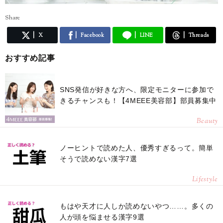
Share
X
Facebook
LINE
Threads
おすすめ記事
SNS発信が好きな方へ、限定モニターに参加で
きるチャンスも！【4MEEE美容部】部員募集中
Beauty
ノーヒントで読めた人、優秀すぎるって。簡単
そうで読めない漢字7選
Lifestyle
もはや天才に人しか読めないやつ……。多くの
人が頭を悩ませる漢字9選