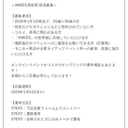
＜4MEEE美容部 部員募集＞
【募集要項】
・2026年1月1日時点で、20歳〜39歳の方
・特定のプロダクションなどと契約されていない方
・コスメ、美容に関心がある方
・『4MEEE』の世界観に共感していただける方
・撮影協力やイベントへのご参加をお願いできる方（応募制）
・モニター商品や企業タイアップイベント等への参加、拡散に協力
いただける方
オンラインイベントやコスメのサンプリングの案件相談もありま
す！
全国からご応募お待ちしております！
【応募期間】
2026年1月5日(月)〜
【選考方法】
STEP1：下記応募フォームよりエントリー
STEP2：書類選考
STEP3：合格された方にのみメールで通知