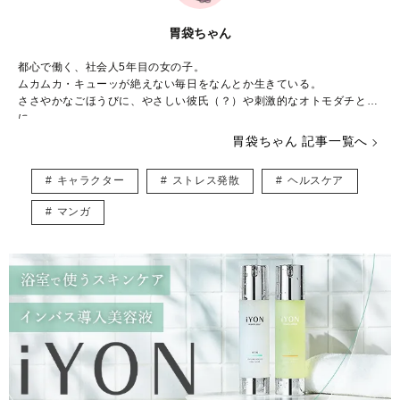
胃袋ちゃん
都心で働く、社会人5年目の女の子。
ムカムカ・キューッが絶えない毎日をなんとか生きている。
ささやかなごほうびに、やさしい彼氏（？）や刺激的なオトモダチと共
に
しあわせを求めて頑張っています。
胃袋ちゃん 記事一覧へ
毎日の[あるある]エピソードや、イラストをSNSでも発信中。
キャラクター
ストレス発散
ヘルスケア
マンガ