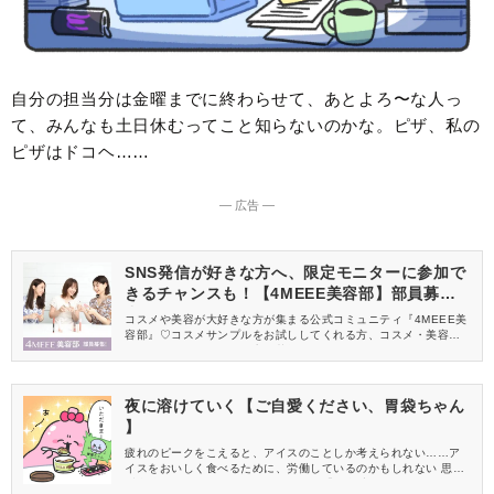
自分の担当分は金曜までに終わらせて、あとよろ〜な人っ
て、みんなも土日休むってこと知らないのかな。ピザ、私の
ピザはドコヘ……
― 広告 ―
SNS発信が好きな方へ、限定モニターに参加で
きるチャンスも！【4MEEE美容部】部員募集
中
コスメや美容が大好きな方が集まる公式コミュニティ『4MEEE美
容部』♡コスメサンプルをお試ししてくれる方、コスメ・美容情報
を一緒に発信してくれる方を募集しています！
夜に溶けていく【ご自愛ください、胃袋ちゃん
】
疲れのピークをこえると、アイスのことしか考えられない……ア
イスをおいしく食べるために、労働しているのかもしれない 思わ
ず自分の胃をいたわりたくなるマンガ「ご自愛ください、胃袋ち