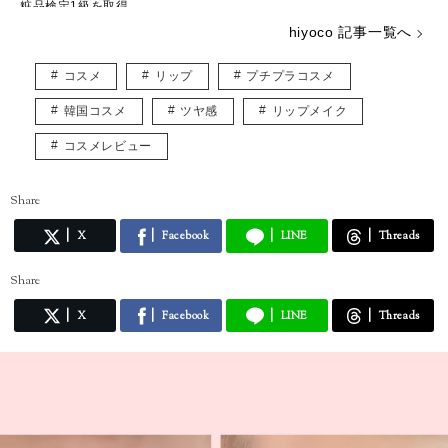
粧品検定1級を取得。
これまでの経験と知識を活かし、読者の「知りたい！」に寄り添った記
hiyoco 記事一覧へ
事づくりを心がけています。
「忙しい毎日でも、美しさと楽しさを忘れずに」そんな想いを込めて、
コスメ
リップ
プチプラコスメ
コスメの魅力をお届けします！
韓国コスメ
ツヤ感
リップメイク
コスメレビュー
Share
X
Facebook
LINE
Threads
Share
X
Facebook
LINE
Threads