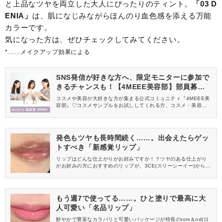
と上品なツヤを両立した大人にぴったりのティント。
「03 D
ENIA」
は、肌になじみながらほんのり血色感を添える万能
カラーです。
気になった方は、ぜひチェックしてみてください。
*……メイクアップ効果による
SNS発信が好きな方へ、限定モニターに参加で
きるチャンスも！【4MEEE美容部】部員募集
中
コスメや美容が大好きな方が集まる公式コミュニティ『4MEEE美
容部』♡コスメサンプルをお試ししてくれる方、コスメ・美容情報
を一緒に発信してくれる方を募集しています！
発色もツヤも長時間続く……。出会えたらゲッ
トすべき「新感覚リップ」
リップはどんな仕上がりがお好みですか！？ツヤのある仕上がり
がお好みの方におすすめのリップが、3CE(スリーシーイー)から登
場しました。今回3CEが提案するツヤは、ツヤはツヤでも“てりっ
とした光沢感”。今までのツヤリップとはちょっと違う、『ガミー
オイルティント』をレビューします。
もう週7で使ってる……。ひと塗りで最高に大
人可愛い「名品リップ」
鮮やかで豊富なカラバリと可愛いパッケージが特長のrom＆nd(ロ