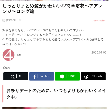
しっとりまとめ髪がかわいい♡簡単浴衣ヘアアレ
ンジ〜ロング編
提供:PANTENE
Promotion
浴衣を着るなら、ヘアアレンジにもこだわりたいですよね♪
でも自分でヘアアレンジすると上手くまとまらない……！
今年の夏は、しっとりツヤツヤまとめ髪で大人なヘアアレンジに挑戦して
みてはいかが♡？
2015.07.06
4MEEE
Share
X
Facebook
LINE
Threads
お祭りデートのために、いつもよりもかわいくメイ
ク中♪