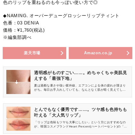
色のリップを重ねるのも今っぽい使い方で◎
◆NAMING. オーバーデューグロッシーリップティント
色番：03 DENIA
価格：¥1,760(税込)
※編集部調べ
楽天市場
Amazon.co.jp
透明感がものすごい……。めちゃくちゃ美肌見
えする「最強下地」
夏は過酷な暑さや強い紫外線、エアコンによる体の疲れが溜まり
がち。毎日お手入れしていても、なんとなく肌が暗く見えてしま
ったり、ファンデがキレイにつかなかったりすることはありませ
んか？今回は、そんなお疲れモードの肌も明るく見せてくれる「V
DL(ヴィ・ディー・エル)トーン ステイン カラー コレクティング
プライマー」をご紹介しますね♡
とんでもなく優秀です……。ツヤ感も色持ちも
叶える「大人気リップ」
「リップは色味もツヤも大事にしたい」という方におすすめなの
が、韓国コスメブランドHeart Percent(ハートパーセント)の「ド
ットオンムード ワンウェイ グロイ ティント」。 ティントとグロ
スのいいとこ取りをしたような優秀アイテムです。 今回は、やわ