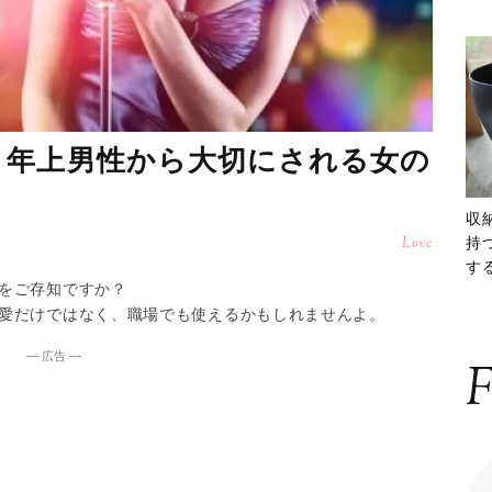
！年上男性から大切にされる女の
収
持
Love
する
をご存知ですか？
ー
愛だけではなく、職場でも使えるかもしれませんよ。
― 広告 ―
F