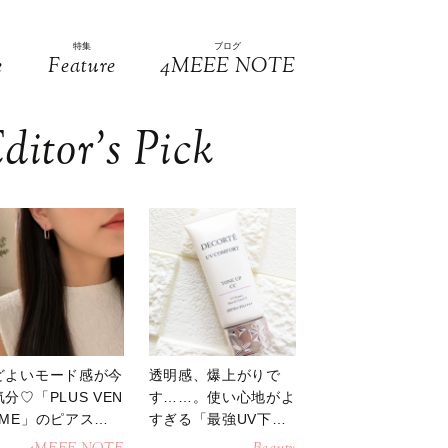
特集
ブログ
e
Feature
4MEEE NOTE
ditor’s Pick
どよいモード感が今
透明感、爆上がりで
分♡「PLUS VEN
す……。使い心地がよ
OME」のピアスが
すぎる「最強UV下
活躍
地」