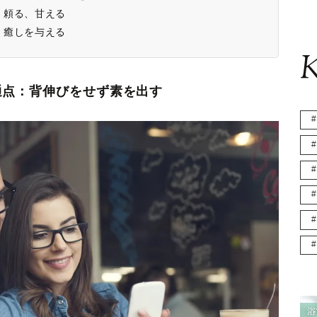
：頼る、甘える
：癒しを与える
K
通点：背伸びをせず素を出す