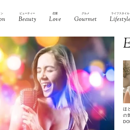
ョン
ビューティー
恋愛
グルメ
ライフスタイル
on
Beauty
Love
Gourmet
Lifestyl
E
ほ
の気
D
大