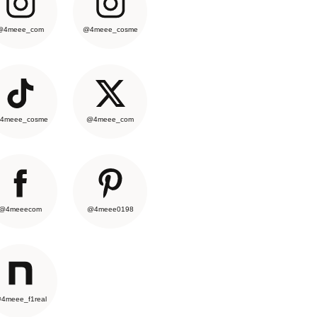
@4meee_com
@4meee_cosme
4meee_cosme
@4meee_com
@4meeecom
@4meee0198
4meee_f1real