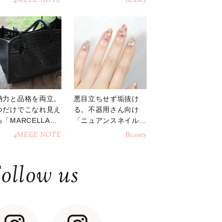
4MEEE NOTE
Beauty
納力と品格を両立。
悪目立ちせず垢抜け
つだけでこなれ見え
る。不器用さん向け
「MARCELLAト
「ニュアンスネイル」
トバッグ」
のやり方
4MEEE NOTE
Beauty
ollow us