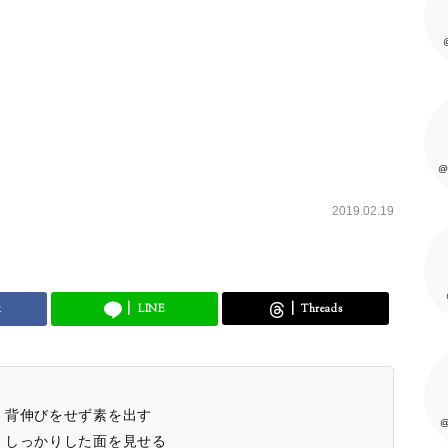
@
2019.02.19
k
LINE
Threads
：背伸びをせず素を出す
@
：しっかりした面を見せる