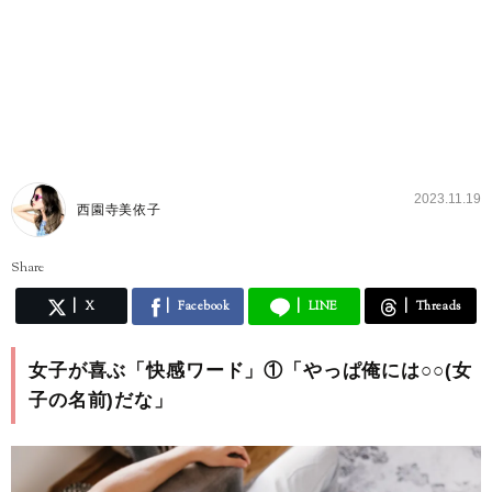
2023.11.19
西園寺美依子
Share
X
Facebook
LINE
Threads
女子が喜ぶ「快感ワード」①「やっぱ俺には○○(女
子の名前)だな」