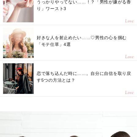
うっかりやってない……！？「男性が嫌がる香
り」ワースト3
Love
好きな人を射止めたい……♡男性の心を掴む
「モテ仕草」4選
Love
恋で落ち込んだ時に……。自分に自信を取り戻
す5つの方法とは？
Love