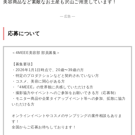
美容商品など素敵なお土産も沢山ご用意しています！
― 広告 ―
応募について
＜4MEEE美容部 部員募集＞
【募集要項】
・2026年1月1日時点で、20歳〜39歳の方
・特定のプロダクションなどと契約されていない方
・コスメ、美容に関心がある方
・『4MEEE』の世界観に共感していただける方
・撮影協力やイベントへのご参加をお願いできる方（応募制）
・モニター商品や企業タイアップイベント等への参加、拡散に協力
いただける方
オンラインイベントやコスメのサンプリングの案件相談もありま
す！
全国からご応募お待ちしております！