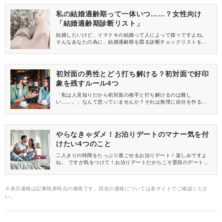
私の結婚適齢期って一体いつ……？女性向け
「結婚適齢期診断リスト」
結婚したいけど、イマドキの結婚って人によって様々ですよね。
そんなあなたの為に、結婚適齢期を図る診断チェックリストを作
ってみました。もし当てはまるならあなたは今現在、結婚適齢期
かも。イマイチ当てはまらないという方は実はまだ結婚するべき
時じゃないかもしれませんよ！
初対面の男性とどう打ち解ける？初対面で好印
象を残すルール4つ
「私は人見知りだから初対面の相手と打ち解けるのは難し
い……。」なんて思っていませんか？それは無理に自分を作るか
らなのです。まずは手始めに最低限のルールだけでも知ってトラ
イしてみてください。きっと楽に打ち解けられるようになってい
るはずですよ！
やらなきゃダメ！お泊りデートのマナー気を付
けたい4つのこと
二人きりの時間をたっぷり過ごせるお泊りデート！楽しみですよ
ね。 ですが気をつけて！お泊りデートだからこそ普段のデートと
は違う思わぬ落とし穴が……。お泊りデートで気を付けたいマナ
ーをまとめてみました。ぜひ参考にしてみて下さいね。
※表示価格は記事執筆時点の価格です。現在の価格については各サイトでご確認くださ
い。