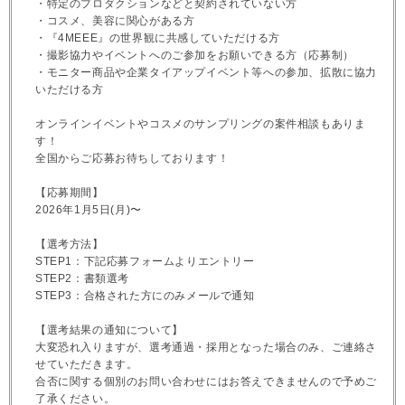
・特定のプロダクションなどと契約されていない方
・コスメ、美容に関心がある方
・『4MEEE』の世界観に共感していただける方
・撮影協力やイベントへのご参加をお願いできる方（応募制）
・モニター商品や企業タイアップイベント等への参加、拡散に協力
いただける方
オンラインイベントやコスメのサンプリングの案件相談もありま
す！
全国からご応募お待ちしております！
【応募期間】
2026年1月5日(月)〜
【選考方法】
STEP1：下記応募フォームよりエントリー
STEP2：書類選考
STEP3：合格された方にのみメールで通知
【選考結果の通知について】
大変恐れ入りますが、選考通過・採用となった場合のみ、ご連絡さ
せていただきます。
合否に関する個別のお問い合わせにはお答えできませんので予めご
了承ください。