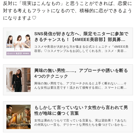
反対に「現実はこんなもの」と思うことができれば、恋愛に
対する考えもフラットになるので、積極的に恋ができるよう
になりますよ♡
SNS発信が好きな方へ、限定モニターに参加で
きるチャンスも！【4MEEE美容部】部員募集
中
コスメや美容が大好きな方が集まる公式コミュニティ『4MEEE美
容部』♡コスメサンプルをお試ししてくれる方、コスメ・美容情報
を一緒に発信してくれる方を募集しています！
興味の無い男性……。アプローチや誘いを断る
4つのテクニック
興味の無い男性でも、アプローチされると上手く断れない……そ
んな女性は要注意です！流されて後悔する前に、スマートに断る
方法を覚えましょう♪興味の無い男性からの誘いを、きっちり断れ
るテクニックを身に着け、ご自身の望む恋愛をしましょう。
もしかして言っていない？女性から言われて男
性が地味に傷つく言葉
女性は褒めたつもりで言っている言葉も、実は逆効果！？あなた
の何気ない一言も、デリケートな男性たちを傷つけているかもし
れません。モテたいなら、絶対にあの言葉は言っちゃダメ！男性
が地味に傷つく言葉を知って、言わないように注意しましょう。