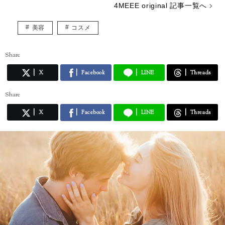
4MEEE original 記事一覧へ
美容
コスメ
Share
X
Facebook
LINE
Threads
Share
X
Facebook
LINE
Threads