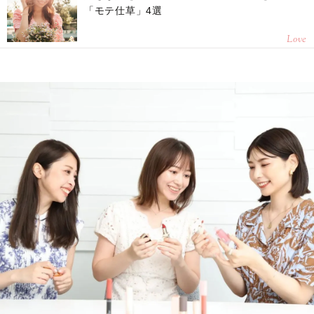
「モテ仕草」4選
Love