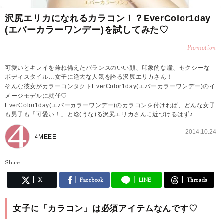
沢尻エリカになれるカラコン！？EverColor1day
(エバーカラーワンデー)を試してみた♡
Promotion
可愛いとキレイを兼ね備えたバランスのいい顔、印象的な瞳、セクシーな
ボディスタイル…女子に絶大な人気を誇る沢尻エリカさん！
そんな彼女がカラーコンタクトEverColor1day(エバーカラーワンデー)のイ
メージモデルに就任♡
EverColor1day(エバーカラーワンデー)のカラコンを付ければ、どんな女子
も男子も「可愛い！」と唸(うな)る沢尻エリカさんに近づけるはず♪
2014.10.24
4MEEE
Share
X
Facebook
LINE
Threads
女子に「カラコン」は必須アイテムなんです♡