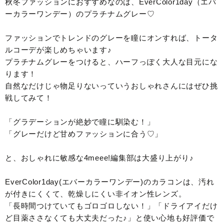
秋冬ファッションにおすすめなのは、EverColor1day（エバ
ーカラーワンデー）のプラチナムグレー♡
ファッションでトレンドのグレーを瞳にオンすれば、トータ
ルコーデが楽しめちゃいます♪
プラチナムグレーをつけると、ハーフっぽく大人な目元にな
ります！
自然なだけじゃ物足りないっていうおしゃれさんにはぜひ挑
戦してみて！
「グラデーションが絶妙で瞳に馴染む！」
「グレーだけど甘めファッションに合う♡」
と、おしゃれに敏感な4meee!編集部は大盛り上がり♪
EverColor1day(エバーカラーワンデー)のカラコンは、汚れ
が付きにくくて、乾燥しにくい非イオン性レンズ。
「長時間つけていてもゴロゴロしない！」「ドライアイだけ
ど目薬ささなくても大丈夫だった♪」と使い心地も好評価で