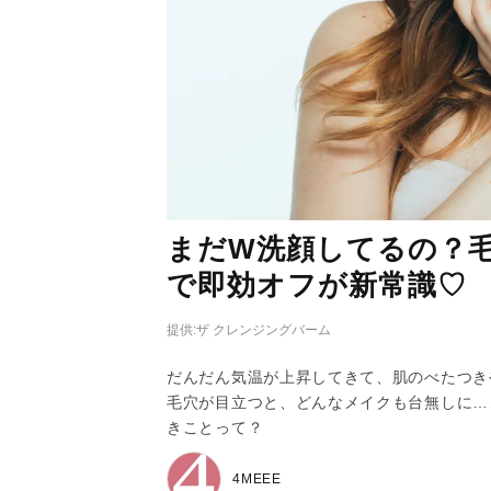
まだW洗顔してるの？
で即効オフが新常識♡
提供:ザ クレンジングバーム
だんだん気温が上昇してきて、肌のべたつき
毛穴が目立つと、どんなメイクも台無しに…
きことって？
4MEEE