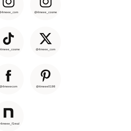
@4meee_com
@4meee_cosme
4meee_cosme
@4meee_com
@4meeecom
@4meee0198
4meee_f1real