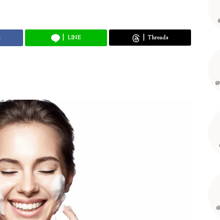
k
LINE
Threads
@
@