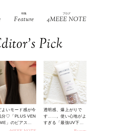
特集
ブログ
e
Feature
4MEEE NOTE
ditor’s Pick
どよいモード感が今
透明感、爆上がりで
分♡「PLUS VEN
す……。使い心地がよ
OME」のピアスが
すぎる「最強UV下
活躍
地」