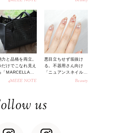
4MEEE NOTE
Beauty
納力と品格を両立。
悪目立ちせず垢抜け
つだけでこなれ見え
る。不器用さん向け
「MARCELLAト
「ニュアンスネイル」
トバッグ」
のやり方
4MEEE NOTE
Beauty
ollow us