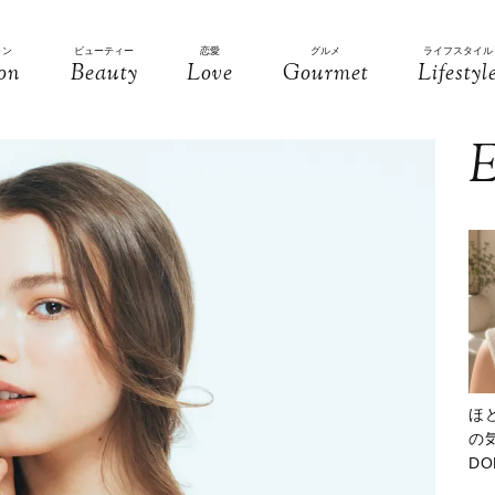
ョン
ビューティー
恋愛
グルメ
ライフスタイル
on
Beauty
Love
Gourmet
Lifestyl
E
ほ
の気
D
大