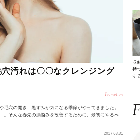
収
毛穴汚れは〇〇なクレンジング
持
する
ー
Promotion
F
や毛穴の開き、黒ずみが気になる季節がやってきました。
…。そんな春先の肌悩みを改善するために、最初にやるべ
2017.03.31