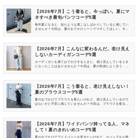
【2026年7月】こう着ると、今っぽい。夏にマ
ネすべき最旬パンツコーデ5選
毎年夏になると、似たような着こなしばかりしていると感じてい
ませんか？今回は、夏のおでかけシーンでマネしてほしい、今っ
ぽく見えるパンツコーデを特集します♡どれも気候に合うので、快
適に過ごせるのもポイントですよ♪
【2026年7月】こんなに変わるんだ。老け見え
しないカーディガンコーデ5選
カーディガンを着ておでかけするときに、老け見えしているとき
になったことはありませんか？今回は、夏の気候によく合う、カ
ーディガンを使ったコーデを特集します♡どれも老け見えしないお
しゃれな着こなしばかりなので、要チェックですよ♪
【2026年7月】こう着ると、老け見えしない！
夏のブラウスコーデ5選
夏のおでかけでブラウスを着たいけれど、老け見えしているので
はないかと不安に感じていませんか？今回は、ブラウスを着ると
きにマネしてほしい、老け見えしないコーデを特集します♡
【2026年7月】ワイドパンツ持ってる人、マネ
して！夏のきれいめコーデ5選
夏のおでかけでワイドパンツを穿きたいけれど、カジュアルな着