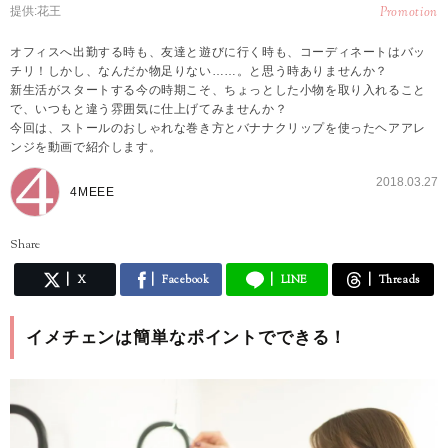
提供:花王
Promotion
オフィスへ出勤する時も、友達と遊びに行く時も、コーディネートはバッ
チリ！しかし、なんだか物足りない……。と思う時ありませんか？
新生活がスタートする今の時期こそ、ちょっとした小物を取り入れること
で、いつもと違う雰囲気に仕上げてみませんか？
今回は、ストールのおしゃれな巻き方とバナナクリップを使ったヘアアレ
ンジを動画で紹介します。
2018.03.27
4MEEE
Share
X
Facebook
LINE
Threads
イメチェンは簡単なポイントでできる！