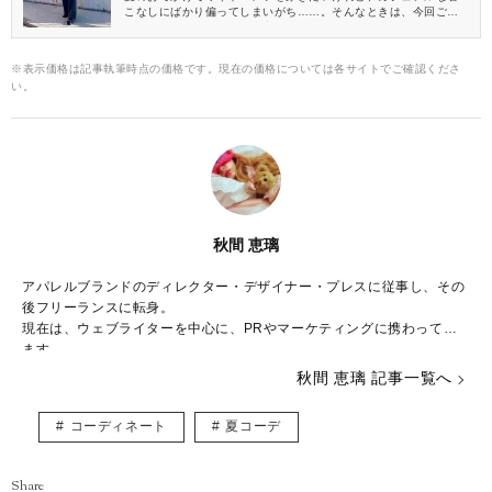
こなしにばかり偏ってしまいがち……。そんなときは、今回ご紹
介するきれいめコーデを参考にしてみてくださいね♪
※表示価格は記事執筆時点の価格です。現在の価格については各サイトでご確認くださ
い。
秋間 恵璃
アパレルブランドのディレクター・デザイナー・プレスに従事し、その
後フリーランスに転身。
現在は、ウェブライターを中心に、PRやマーケティングに携わってい
ます。
秋間 恵璃 記事一覧へ
ファッションや美容が大好き♡
トレンドはもちろん、体型や髪型に合う着こなしなど、ファッションに
コーディネート
夏コーデ
関する様々な記事を執筆していきたいと思います！
インスタグラム* @eriusa0325
https://instagram.com/eriusa0325/
Share