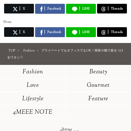
メール* eriusa0325@gmail.com
(コンタクトはインスタグラムのDM、メールアドレスへお願いいたしま
X
Facebook
LINE
Threads
す)
※恐れ入りますが、商品に関してのご質問にはお答えしかねます。
Share
X
Facebook
LINE
Threads
TOP
Fashion
プライベートでもオフィスでもOK！簡単小物で差をつけ
るワタシ♡
Fashion
Beauty
Love
Gourmet
Lifestyle
Feature
4MEEE NOTE