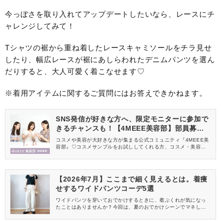
今っぽさを取り入れてアップデートしたいなら、レースにチ
ャレンジしてみて！
Tシャツの裾から重ね着したレースキャミソールをチラ見せ
したり、幅広レースが裾にあしらわれたデニムパンツを選ん
だりすると、大人可愛く着こなせます♡
※着用アイテムに関するご質問にはお答えできかねます。
SNS発信が好きな方へ、限定モニターに参加で
きるチャンスも！【4MEEE美容部】部員募集
中
コスメや美容が大好きな方が集まる公式コミュニティ『4MEEE美
容部』♡コスメサンプルをお試ししてくれる方、コスメ・美容情報
を一緒に発信してくれる方を募集しています！
【2026年7月】ここまで細く見えるとは。着痩
せするワイドパンツコーデ5選
ワイドパンツを穿いておでかけするときに、着ぶくれが気になっ
たことはありませんか？今回は、夏のおでかけシーンでマネして
ほしい、細く見えるコーデを特集します♡