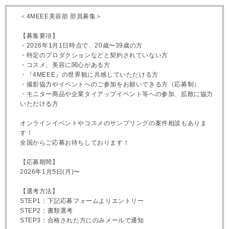
＜4MEEE美容部 部員募集＞
【募集要項】
・2026年1月1日時点で、20歳〜39歳の方
・特定のプロダクションなどと契約されていない方
・コスメ、美容に関心がある方
・『4MEEE』の世界観に共感していただける方
・撮影協力やイベントへのご参加をお願いできる方（応募制）
・モニター商品や企業タイアップイベント等への参加、拡散に協力
いただける方
オンラインイベントやコスメのサンプリングの案件相談もありま
す！
全国からご応募お待ちしております！
【応募期間】
2026年1月5日(月)〜
【選考方法】
STEP1：下記応募フォームよりエントリー
STEP2：書類選考
STEP3：合格された方にのみメールで通知