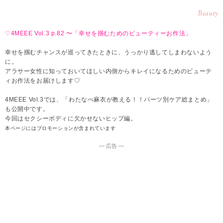
Beauty
♡4MEEE Vol.3 p.82 〜「幸せを掴むためのビューティーお作法」
幸せを掴むチャンスが巡ってきたときに、うっかり逃してしまわないよう
に。
アラサー女性に知っておいてほしい内側からキレイになるためのビューテ
ィお作法をお届けします♡
4MEEE Vol.3では、「わたなべ麻衣が教える！！パーツ別ケア総まとめ」
も公開中です。
今回はセクシーボディに欠かせないヒップ編。
本ページにはプロモーションが含まれています
― 広告 ―