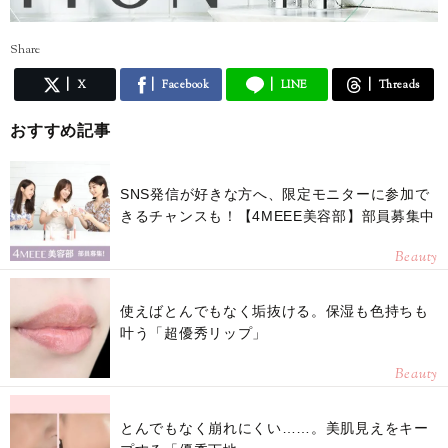
Share
X
Facebook
LINE
Threads
おすすめ記事
SNS発信が好きな方へ、限定モニターに参加で
きるチャンスも！【4MEEE美容部】部員募集中
Beauty
使えばとんでもなく垢抜ける。保湿も色持ちも
叶う「超優秀リップ」
Beauty
とんでもなく崩れにくい……。美肌見えをキー