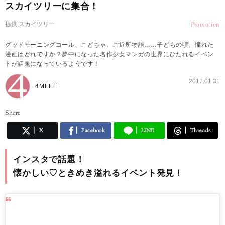
スカイツリーに集合！
提供:スカイツリー
Promotion
グッドモーニングコール、こどちゃ、ご近所物語……子どもの頃、憧れた
漫画はどれですか？夢中になった名作少女マンガの世界にひたれるイベン
トが話題になっているようです！
2017.01.31
4MEEE
Share
X
Facebook
LINE
Threads
インスタで話題！
懐かしい♡ときめき溢れるイベント発見！