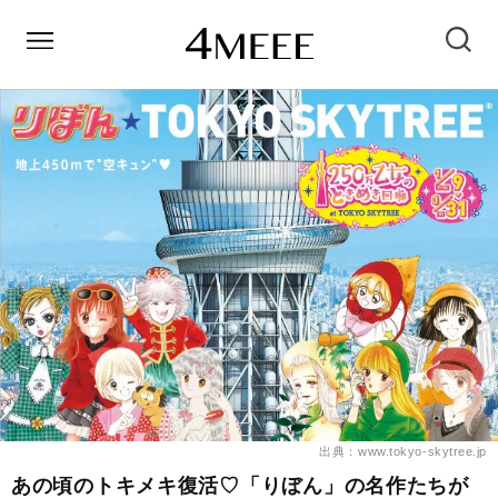
出典：www.tokyo-skytree.jp
あの頃のトキメキ復活♡「りぼん」の名作たちが