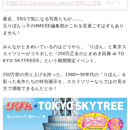
中島絢乃さん(@nakajima_ayano)が投稿した写真
-
2017 1月 22 11:57午後 PST
最近、SNSで気になる写真たちが……。
元りぼんっ子の4MEEE編集部がこれを見過ごすはずもあり
ません！
みんながときめいているのはどうやら、「りぼん」と東京ス
カイツリーがコラボした『250万乙女のときめき回廊 at TO
KYO SKYTREE®』という期間限定イベント。
250万部の売り上げを誇った、1980〜90年代の「りぼん」を
彩った名作たちの特別展示を、スカイツリーならではの見せ
方で堪能できるんだとか！