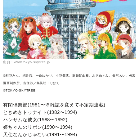
出典：www.tokyo-skytree.jp
©彩花みん、池野恋、一条ゆかり、小花美穂、高須賀由枝、水沢めぐみ、矢沢あい、矢沢
漫画制作所、吉住渉／集英社・りぼん
©TOKYO-SKYTREE
有閑倶楽部(1981〜※雑誌を変えて不定期連載)
ときめきトゥナイト(1982〜1994)
ハンサムな彼女(1988〜1992)
姫ちゃんのリボン(1990〜1994)
天使なんかじゃない(1991〜1994)