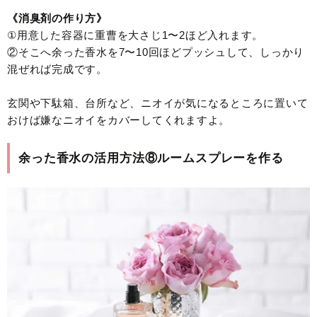
《消臭剤の作り方》
①用意した容器に重曹を大さじ1〜2ほど入れます。
②そこへ余った香水を7〜10回ほどプッシュして、しっかり
混ぜれば完成です。
玄関や下駄箱、台所など、ニオイが気になるところに置いて
おけば嫌なニオイをカバーしてくれますよ。
余った香水の活用方法⑧ルームスプレーを作る