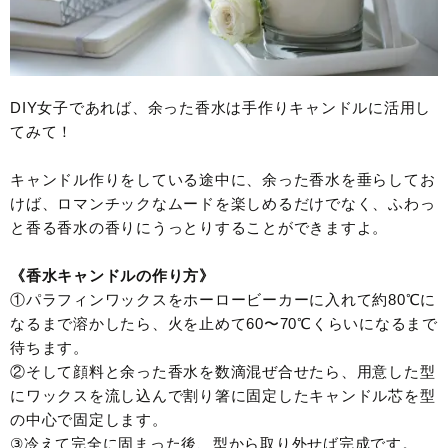
DIY女子であれば、余った香水は手作りキャンドルに活用し
てみて！
キャンドル作りをしている途中に、余った香水を垂らしてお
けば、ロマンチックなムードを楽しめるだけでなく、ふわっ
と香る香水の香りにうっとりすることができますよ。
《香水キャンドルの作り方》
①パラフィンワックスをホーロービーカーに入れて約80℃に
なるまで溶かしたら、火を止めて60〜70℃くらいになるまで
待ちます。
②そして顔料と余った香水を数滴混ぜ合せたら、用意した型
にワックスを流し込んで割り箸に固定したキャンドル芯を型
の中心で固定します。
③冷えて完全に固まった後、型から取り外せば完成です。