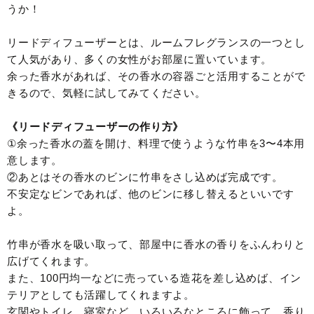
うか！
リードディフューザーとは、ルームフレグランスの一つとし
て人気があり、多くの女性がお部屋に置いています。
余った香水があれば、その香水の容器ごと活用することがで
きるので、気軽に試してみてください。
《リードディフューザーの作り方》
①余った香水の蓋を開け、料理で使うような竹串を3〜4本用
意します。
②あとはその香水のビンに竹串をさし込めば完成です。
不安定なビンであれば、他のビンに移し替えるといいです
よ。
竹串が香水を吸い取って、部屋中に香水の香りをふんわりと
広げてくれます。
また、100円均一などに売っている造花を差し込めば、イン
テリアとしても活躍してくれますよ。
玄関やトイレ、寝室など、いろいろなところに飾って、香り