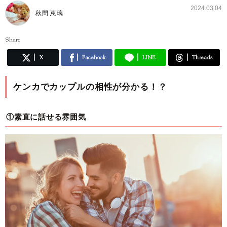
2024.03.04
秋間 恵璃
Share
X
Facebook
LINE
Threads
ケンカでカップルの相性が分かる！？
①素直に話せる雰囲気