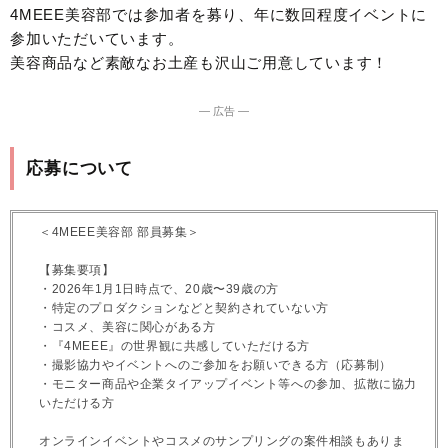
4MEEE美容部では参加者を募り、年に数回程度イベントに
参加いただいています。
美容商品など素敵なお土産も沢山ご用意しています！
― 広告 ―
応募について
＜4MEEE美容部 部員募集＞
【募集要項】
・2026年1月1日時点で、20歳〜39歳の方
・特定のプロダクションなどと契約されていない方
・コスメ、美容に関心がある方
・『4MEEE』の世界観に共感していただける方
・撮影協力やイベントへのご参加をお願いできる方（応募制）
・モニター商品や企業タイアップイベント等への参加、拡散に協力
いただける方
オンラインイベントやコスメのサンプリングの案件相談もありま