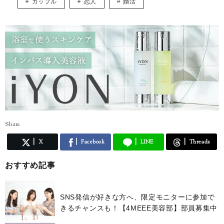
カップル
恋人
婚活
関する様々な記事を執筆していきたいと思います！
インスタグラム* @eriusa0325
https://instagram.com/eriusa0325/
メール* eriusa0325@gmail.com
(コンタクトはインスタグラムのDM、メールアドレスへお願いいたしま
す)
※恐れ入りますが、商品に関してのご質問にはお答えしかねます。
Share
X
Facebook
LINE
Threads
おすすめ記事
SNS発信が好きな方へ、限定モニターに参加で
きるチャンスも！【4MEEE美容部】部員募集中