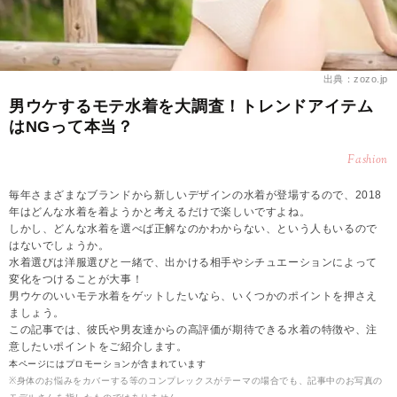
出典：zozo.jp
男ウケするモテ水着を大調査！トレンドアイテム
はNGって本当？
Fashion
毎年さまざまなブランドから新しいデザインの水着が登場するので、2018
年はどんな水着を着ようかと考えるだけで楽しいですよね。
しかし、どんな水着を選べば正解なのかわからない、という人もいるので
はないでしょうか。
水着選びは洋服選びと一緒で、出かける相手やシチュエーションによって
変化をつけることが大事！
男ウケのいいモテ水着をゲットしたいなら、いくつかのポイントを押さえ
ましょう。
この記事では、彼氏や男友達からの高評価が期待できる水着の特徴や、注
意したいポイントをご紹介します。
本ページにはプロモーションが含まれています
※身体のお悩みをカバーする等のコンプレックスがテーマの場合でも、記事中のお写真の