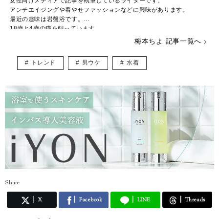
女性向けメディアで記事を執筆しているライターです。
アンチエイジングや着やせファッションなどに興味があります。
最近の趣味は岩盤浴です。
18歳と4歳の猫を飼っています。
梅本ちよ 記事一覧へ
トレンド
男ウケ
水着
Share
X
Facebook
LINE
Threads