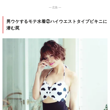
― 広告 ―
男ウケするモテ水着②ハイウエストタイプビキニに
潜む罠