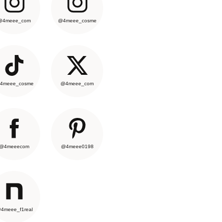
@4meee_com
@4meee_cosme
4meee_cosme
@4meee_com
@4meeecom
@4meee0198
4meee_f1real