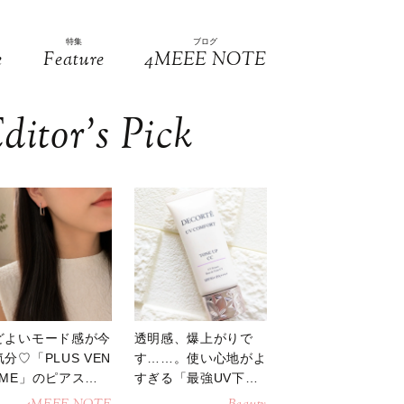
特集
ブログ
e
Feature
4MEEE NOTE
ditor’s Pick
どよいモード感が今
透明感、爆上がりで
分♡「PLUS VEN
す……。使い心地がよ
OME」のピアスが
すぎる「最強UV下
活躍
地」