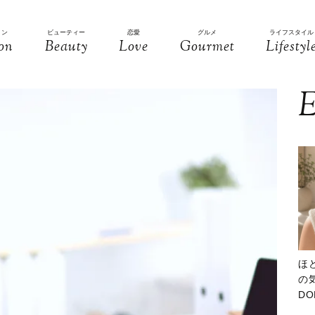
ョン
ビューティー
恋愛
グルメ
ライフスタイル
on
Beauty
Love
Gourmet
Lifestyl
E
ほ
の気
D
大