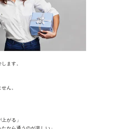
介します。
！
ません。
」
が上がる」
ったから通うのが楽しい」