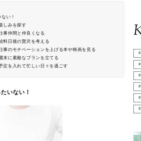
いない！
K
①楽しみを探す
②仕事仲間と仲良くなる
③給料日後の贅沢を考える
④仕事のモチベーションを上げる本や映画を見る
⑤週末に素敵なプランを立てる
⑥予定を入れて忙しい日々を過ごす
ったいない！