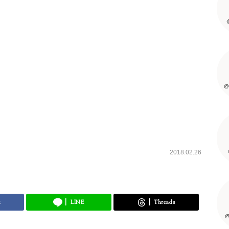
@
2018.02.26
k
LINE
Threads
@