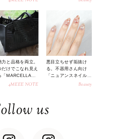
4MEEE NOTE
Beauty
納力と品格を両立。
悪目立ちせず垢抜け
つだけでこなれ見え
る。不器用さん向け
「MARCELLAト
「ニュアンスネイル」
トバッグ」
のやり方
4MEEE NOTE
Beauty
ollow us