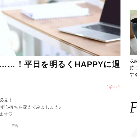
収
……！平日を明るくHAPPYに過
持
する
ー
Lifestyle
必見！
F
まず心持ちを変えてみましょう♪
ます♡
― 広告 ―