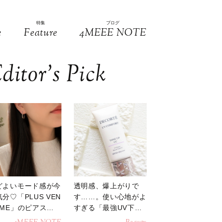
特集
ブログ
e
Feature
4MEEE NOTE
ditor’s Pick
どよいモード感が今
透明感、爆上がりで
分♡「PLUS VEN
す……。使い心地がよ
OME」のピアスが
すぎる「最強UV下
活躍
地」