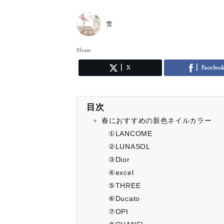
雪
Share
X
Faceboo
目次
春におすすめの新色ネイルカラー
①LANCOME
②LUNASOL
③Dior
④excel
⑤THREE
⑥Ducato
⑦OPI