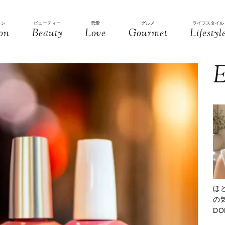
ョン
ビューティー
恋愛
グルメ
ライフスタイル
on
Beauty
Love
Gourmet
Lifestyl
E
ほ
の気
D
大