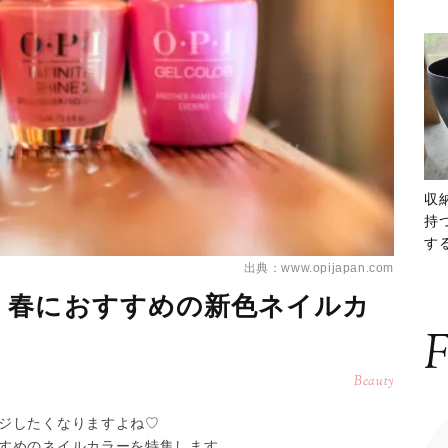
収
持
する
ー
出典：www.opijapan.com
！春におすすめの新色ネイルカ
F
Beauty
ジしたくなりますよね♡
すめのネイルカラーを特集します。