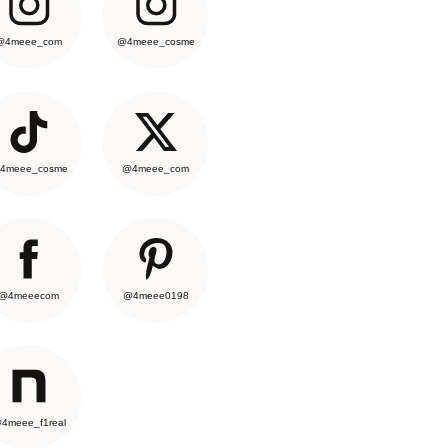
@4meee_com
@4meee_cosme
4meee_cosme
@4meee_com
@4meeecom
@4meee0198
4meee_f1real