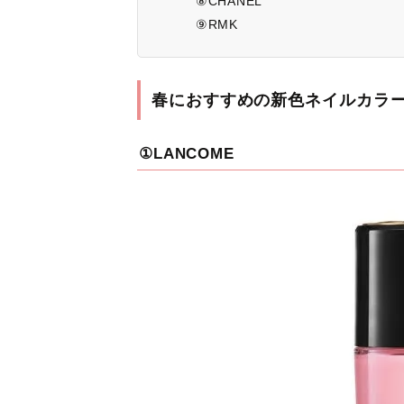
⑧CHANEL
⑨RMK
春におすすめの新色ネイルカラ
①LANCOME