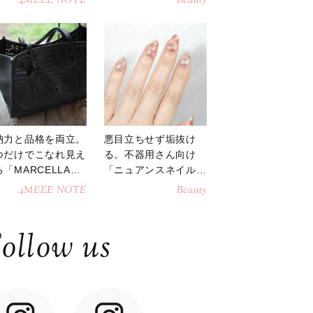
4MEEE NOTE
Beauty
納力と品格を両立。
悪目立ちせず垢抜け
つだけでこなれ見え
る。不器用さん向け
「MARCELLAト
「ニュアンスネイル」
トバッグ」
のやり方
4MEEE NOTE
Beauty
ollow us