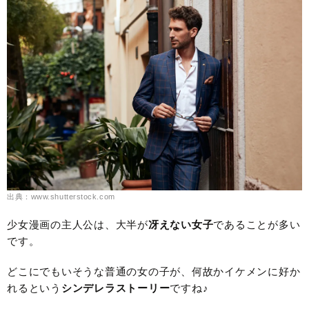
出典：www.shutterstock.com
少女漫画の主人公は、大半が
冴えない女子
であることが多い
です。
どこにでもいそうな普通の女の子が、何故かイケメンに好か
れるという
シンデレラストーリー
ですね♪