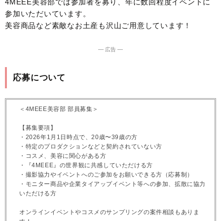
4MEEE美容部では参加者を募り、年に数回程度イベントに
参加いただいています。
美容商品など素敵なお土産も沢山ご用意しています！
― 広告 ―
応募について
＜4MEEE美容部 部員募集＞
【募集要項】
・2026年1月1日時点で、20歳〜39歳の方
・特定のプロダクションなどと契約されていない方
・コスメ、美容に関心がある方
・『4MEEE』の世界観に共感していただける方
・撮影協力やイベントへのご参加をお願いできる方（応募制）
・モニター商品や企業タイアップイベント等への参加、拡散に協力
いただける方
オンラインイベントやコスメのサンプリングの案件相談もありま