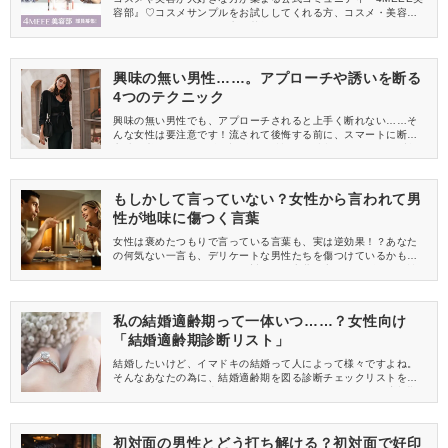
容部』♡コスメサンプルをお試ししてくれる方、コスメ・美容情報
を一緒に発信してくれる方を募集しています！
興味の無い男性……。アプローチや誘いを断る
4つのテクニック
興味の無い男性でも、アプローチされると上手く断れない……そ
んな女性は要注意です！流されて後悔する前に、スマートに断る
方法を覚えましょう♪興味の無い男性からの誘いを、きっちり断れ
るテクニックを身に着け、ご自身の望む恋愛をしましょう。
もしかして言っていない？女性から言われて男
性が地味に傷つく言葉
女性は褒めたつもりで言っている言葉も、実は逆効果！？あなた
の何気ない一言も、デリケートな男性たちを傷つけているかもし
れません。モテたいなら、絶対にあの言葉は言っちゃダメ！男性
が地味に傷つく言葉を知って、言わないように注意しましょう。
私の結婚適齢期って一体いつ……？女性向け
「結婚適齢期診断リスト」
結婚したいけど、イマドキの結婚って人によって様々ですよね。
そんなあなたの為に、結婚適齢期を図る診断チェックリストを作
ってみました。もし当てはまるならあなたは今現在、結婚適齢期
かも。イマイチ当てはまらないという方は実はまだ結婚するべき
時じゃないかもしれませんよ！
初対面の男性とどう打ち解ける？初対面で好印