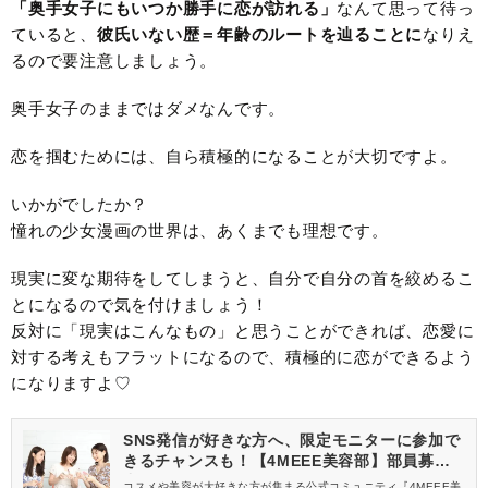
「奥手女子にもいつか勝手に恋が訪れる」
なんて思って待っ
ていると、
彼氏いない歴＝年齢のルートを辿ることに
なりえ
るので要注意しましょう。
奥手女子のままではダメなんです。
恋を掴むためには、自ら積極的になることが大切ですよ。
いかがでしたか？
憧れの少女漫画の世界は、あくまでも理想です。
現実に変な期待をしてしまうと、自分で自分の首を絞めるこ
とになるので気を付けましょう！
反対に「現実はこんなもの」と思うことができれば、恋愛に
対する考えもフラットになるので、積極的に恋ができるよう
になりますよ♡
SNS発信が好きな方へ、限定モニターに参加で
きるチャンスも！【4MEEE美容部】部員募集
中
コスメや美容が大好きな方が集まる公式コミュニティ『4MEEE美