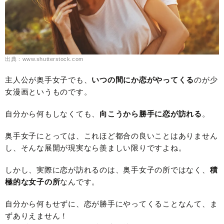
出典：www.shutterstock.com
主人公が奥手女子でも、
いつの間にか恋がやってくる
のが少
女漫画というものです。
自分から何もしなくても、
向こうから勝手に恋が訪れる
。
奥手女子にとっては、これほど都合の良いことはありません
し、そんな展開が現実なら羨ましい限りですよね。
しかし、実際に恋が訪れるのは、奥手女子の所ではなく、
積
極的な女子の所
なんです。
自分から何もせずに、恋が勝手にやってくることなんて、ま
ずありえません！