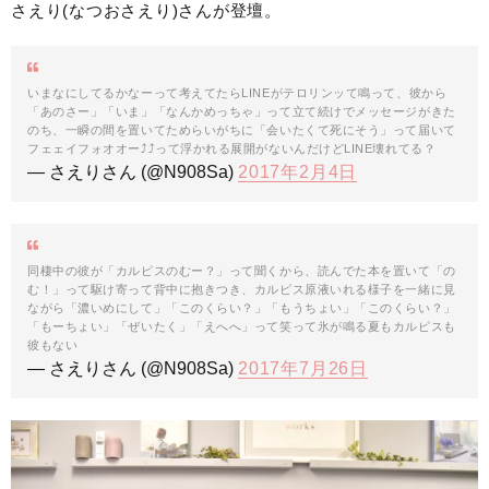
さえり(なつおさえり)さんが登壇。
いまなにしてるかなーって考えてたらLINEがテロリンッて鳴って、彼から
「あのさー」「いま」「なんかめっちゃ」って立て続けでメッセージがきた
のち、一瞬の間を置いてためらいがちに「会いたくて死にそう」って届いて
フェェイフォオオー⤴︎⤴︎って浮かれる展開がないんだけどLINE壊れてる？
— さえりさん (@N908Sa)
2017年2月4日
同棲中の彼が「カルピスのむー？」って聞くから、読んでた本を置いて「の
む！」って駆け寄って背中に抱きつき、カルピス原液いれる様子を一緒に見
ながら「濃いめにして」「このくらい？」「もうちょい」「このくらい？」
「もーちょい」「ぜいたく」「えへへ」って笑って氷が鳴る夏もカルピスも
彼もない
— さえりさん (@N908Sa)
2017年7月26日