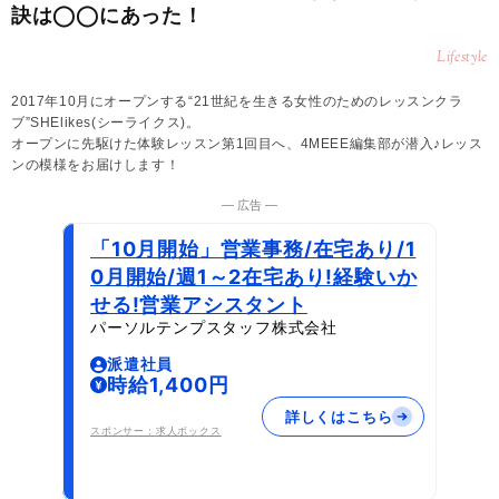
訣は◯◯にあった！
Lifestyle
2017年10月にオープンする“21世紀を生きる女性のためのレッスンクラ
ブ”SHElikes(シーライクス)。
オープンに先駆けた体験レッスン第1回目へ、4MEEE編集部が潜入♪レッス
ンの模様をお届けします！
― 広告 ―
「10月開始」営業事務/在宅あり/1
0月開始/週1～2在宅あり!経験いか
せる!営業アシスタント
パーソルテンプスタッフ株式会社
派遣社員
時給1,400円
詳しくはこちら
スポンサー：求人ボックス