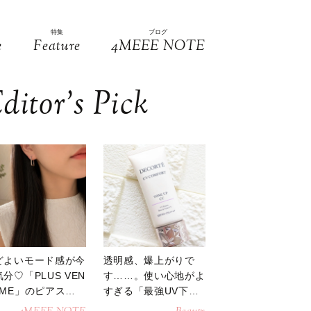
特集
ブログ
e
Feature
4MEEE NOTE
ditor’s Pick
どよいモード感が今
透明感、爆上がりで
分♡「PLUS VEN
す……。使い心地がよ
OME」のピアスが
すぎる「最強UV下
活躍
地」