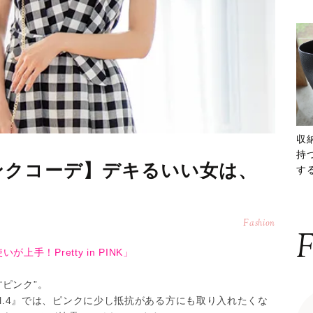
収
持
ンクコーデ】デキるいい女は、
する
ー
Fashion
F
が上手！Pretty in PINK」
ピンク”。
 Vol.4』では、ピンクに少し抵抗がある方にも取り入れたくな