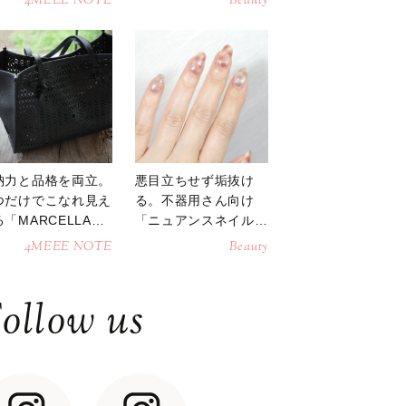
4MEEE NOTE
Beauty
納力と品格を両立。
悪目立ちせず垢抜け
つだけでこなれ見え
る。不器用さん向け
「MARCELLAト
「ニュアンスネイル」
トバッグ」
のやり方
4MEEE NOTE
Beauty
ollow us