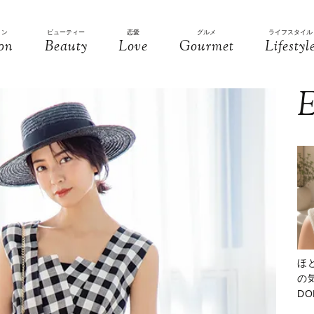
ョン
ビューティー
恋愛
グルメ
ライフスタイル
on
Beauty
Love
Gourmet
Lifestyl
E
ほ
の気
D
大