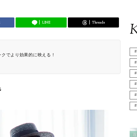
k
LINE
Threads
K
ンクでより効果的に映える！
色