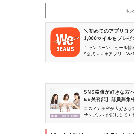
販売
＼初めてのアプリログ
1,000マイルをプレ
キャンペーン、セール情
S公式スマホアプリ「We
SNS発信が好きな方
EE美容部】部員募集
コスメや美容が大好きな
サンプルをお試ししてく
集しています！