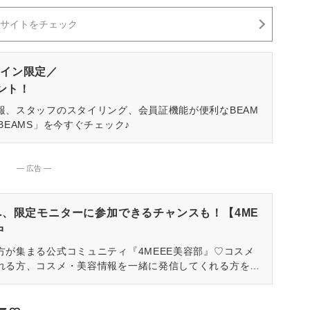
サイトをチェック
イン限定／
ゼント！
報、スタッフのスタイリング、会員証機能が便利なBEAM
BEAMS」を今すぐチェック♪
― 広告 ―
へ、限定モニターに参加できるチャンスも！【4ME
中
方が集まる公式コミュニティ『4MEEE美容部』♡コスメ
れる方、コスメ・美容情報を一緒に発信してくれる方を募