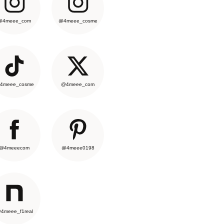
@4meee_com
@4meee_cosme
4meee_cosme
@4meee_com
@4meeecom
@4meee0198
4meee_f1real