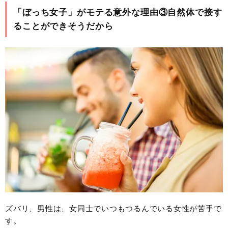
「ぼっち女子」がモテる意外な理由③自然体で接す
ることができそうだから
ズバリ、男性は、女同士でいつもつるんでいる女性が苦手で
す。