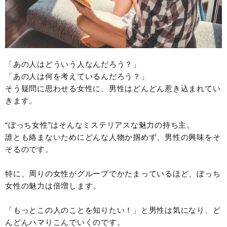
「あの人はどういう人なんだろう？」
「あの人は何を考えているんだろう？」
そう疑問に思わせる女性に、男性はどんどん惹き込まれてい
きます。
“ぼっち女性”はそんなミステリアスな魅力の持ち主。
誰とも絡まないためにどんな人物か掴めず、男性の興味をそ
そるのです。
特に、周りの女性がグループでかたまっているほど、ぼっち
女性の魅力は倍増します。
「もっとこの人のことを知りたい！」と男性は気になり、ど
んどんハマりこんでいくのです。