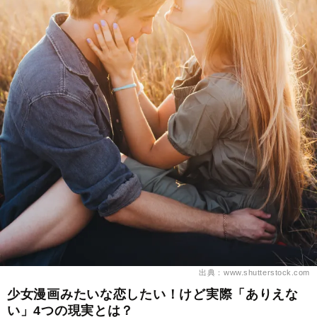
出典：www.shutterstock.com
少女漫画みたいな恋したい！けど実際「ありえな
い」4つの現実とは？