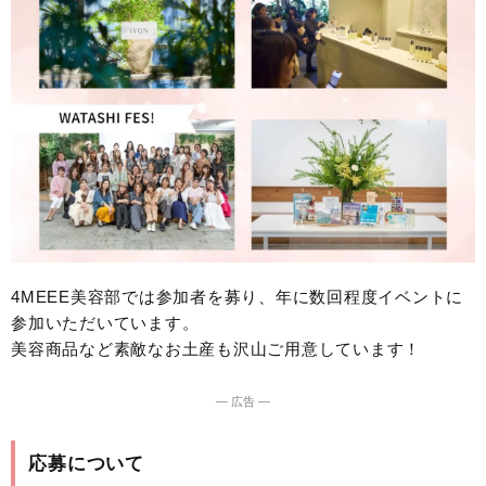
4MEEE美容部では参加者を募り、年に数回程度イベントに
参加いただいています。
美容商品など素敵なお土産も沢山ご用意しています！
― 広告 ―
応募について