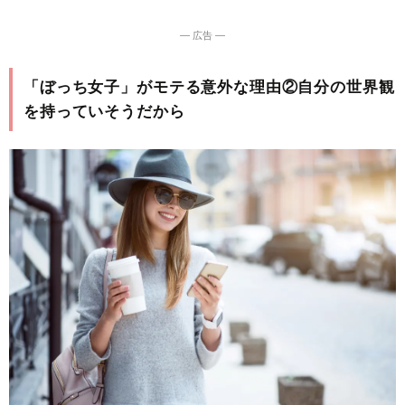
― 広告 ―
「ぼっち女子」がモテる意外な理由②自分の世界観
を持っていそうだから