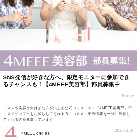
SNS発信が好きな方へ、限定モニターに参加でき
るチャンスも！【4MEEE美容部】部員募集中
Beauty
コスメや美容が大好きな方が集まる公式コミュニティ『4MEEE美容部』♡
コスメサンプルをお試ししてくれる方、コスメ・美容情報を一緒に発信し
てくれる方を募集しています！
2026.01.07
4MEEE original