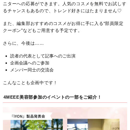
ニターへの応募ができます。人気のコスメを無料でお試しす
るチャンスもあるので、トレンド好きにはたまりません♡
また、編集部おすすめのコスメがお得に手に入る“部員限定
クーポン”などもご用意する予定です。
さらに、今後は……
読者の代表として記事へのご出演
企画会議へのご参加
メンバー同士の交流会
こんなことも企画中です！
4MEEE美容部参加のイベントの一部をご紹介！