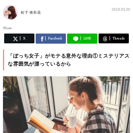
2019.03.20
松下 侑衣花
Share
X
Facebook
LINE
Threads
「ぼっち女子」がモテる意外な理由①ミステリアス
な雰囲気が漂っているから