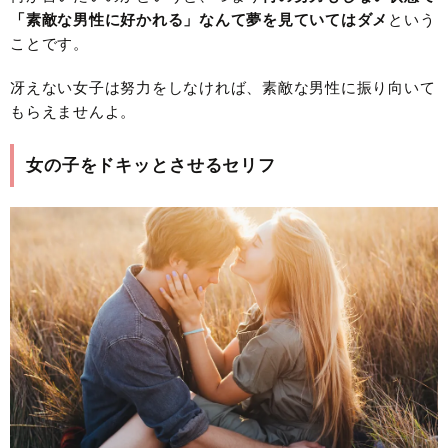
「素敵な男性に好かれる」なんて夢を見ていてはダメ
という
ことです。
冴えない女子は努力をしなければ、素敵な男性に振り向いて
もらえませんよ。
女の子をドキッとさせるセリフ