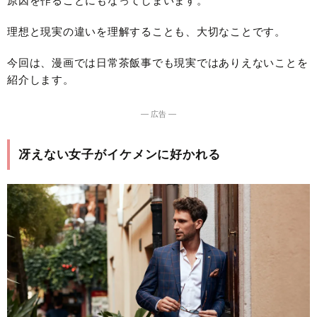
原因を作ることにもなってしまいます。
理想と現実の違いを理解することも、大切なことです。
今回は、漫画では日常茶飯事でも現実ではありえないことを
紹介します。
― 広告 ―
冴えない女子がイケメンに好かれる