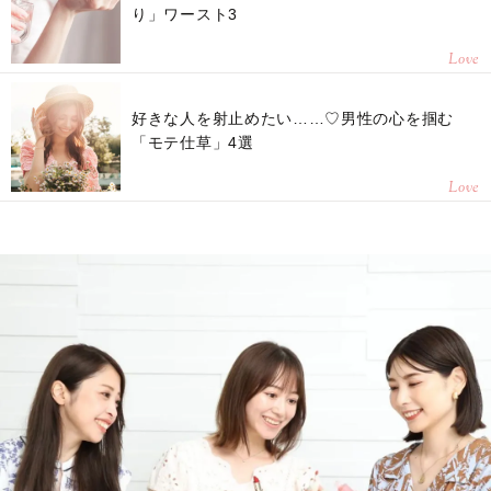
り」ワースト3
Love
好きな人を射止めたい……♡男性の心を掴む
「モテ仕草」4選
Love