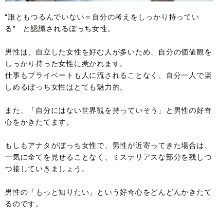
“誰ともつるんでいない＝自分の考えをしっかり持ってい
る” と認識されるぼっち女性。
男性は、自立した女性を好む人が多いため、自分の価値観を
しっかり持った女性に惹かれます。
仕事もプライベートも人に流されることなく、自分一人で楽
しめるぼっち女性はとても魅力的。
また、「自分にはない世界観を持っていそう」と男性の好奇
心をかきたてます。
もしもアナタがぼっち女性で、男性が近寄ってきた場合は、
一気に全てを見せることなく、ミステリアスな部分を残しつ
つ接していきましょう。
男性の「もっと知りたい」という好奇心をどんどんかきたて
るのです。