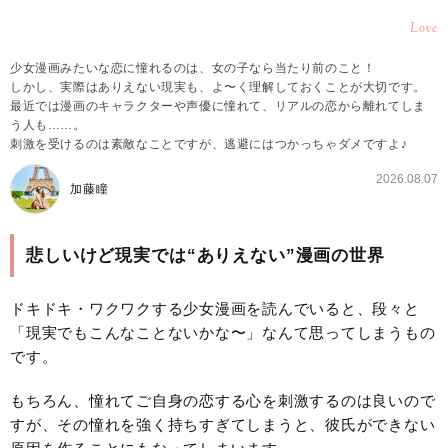
Love
少女漫画みたいな恋に憧れるのは、女の子なら当たり前のこと！
しかし、実際はありえない現実も、よ〜く理解しておくことが大切です。
最近では漫画のキャラクターや声優に憧れて、リアルの恋から離れてしま
う人も……。
刺激を受けるのは素敵なことですが、逃避にはつかっちゃダメですよ♪
2026.08.07
加藤瞳
悲しいけど現実では“ありえない”漫画の世界
ドキドキ・ワクワクする少女漫画を読んでいると、段々と
「現実でもこんなことないかな〜」なんて思ってしまうもの
です。
もちろん、憧れてご自身の恋する心を刺激するのは良いので
すが、その憧れを強く持ちすぎてしまうと、彼氏ができない