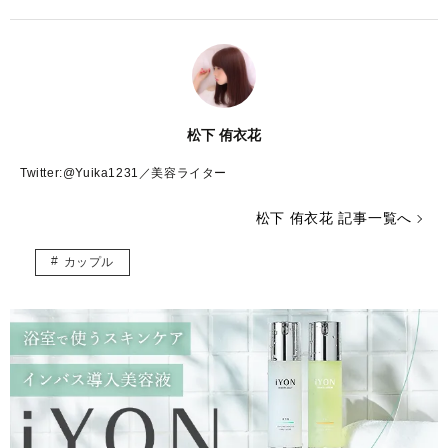
松下 侑衣花
Twitter:@Yuika1231／美容ライター
松下 侑衣花 記事一覧へ
カップル