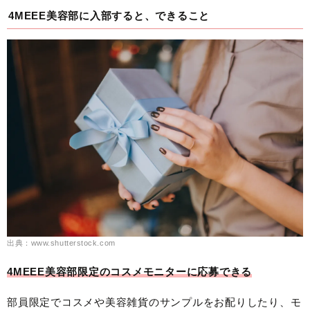
4MEEE美容部に入部すると、できること
出典：www.shutterstock.com
4MEEE美容部限定のコスメモニターに応募できる
部員限定でコスメや美容雑貨のサンプルをお配りしたり、モ