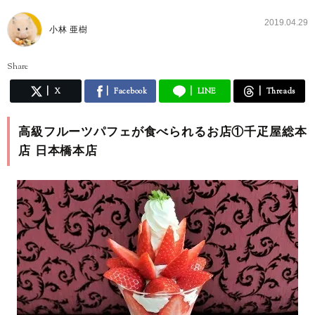
2019.04.29
小林 亜樹
Share
X
Facebook
LINE
Threads
高級フルーツパフェが食べられるお店①千疋屋総本
店 日本橋本店