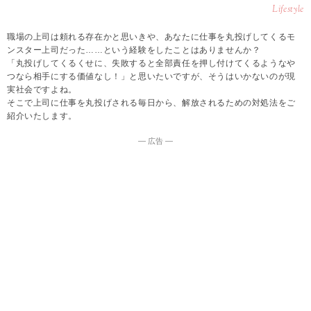
Lifestyle
職場の上司は頼れる存在かと思いきや、あなたに仕事を丸投げしてくるモ
ンスター上司だった……という経験をしたことはありませんか？
「丸投げしてくるくせに、失敗すると全部責任を押し付けてくるようなや
つなら相手にする価値なし！」と思いたいですが、そうはいかないのが現
実社会ですよね。
そこで上司に仕事を丸投げされる毎日から、解放されるための対処法をご
紹介いたします。
― 広告 ―