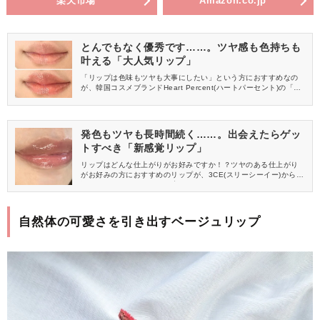
楽天市場
Amazon.co.jp
とんでもなく優秀です……。ツヤ感も色持ちも
叶える「大人気リップ」
「リップは色味もツヤも大事にしたい」という方におすすめなの
が、韓国コスメブランドHeart Percent(ハートパーセント)の「ド
ットオンムード ワンウェイ グロイ ティント」。 ティントとグロ
スのいいとこ取りをしたような優秀アイテムです。 今回は、やわ
らかな色味が魅力の〈09 ピーチミルク〉をレビューします！
発色もツヤも長時間続く……。出会えたらゲッ
トすべき「新感覚リップ」
リップはどんな仕上がりがお好みですか！？ツヤのある仕上がり
がお好みの方におすすめのリップが、3CE(スリーシーイー)から登
場しました。今回3CEが提案するツヤは、ツヤはツヤでも“てりっ
とした光沢感”。今までのツヤリップとはちょっと違う、『ガミー
オイルティント』をレビューします。
自然体の可愛さを引き出すベージュリップ