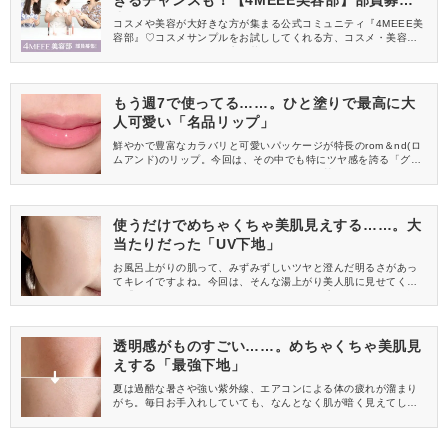
きるチャンスも！【4MEEE美容部】部員募集
中
コスメや美容が大好きな方が集まる公式コミュニティ『4MEEE美
容部』♡コスメサンプルをお試ししてくれる方、コスメ・美容情報
を一緒に発信してくれる方を募集しています！
もう週7で使ってる……。ひと塗りで最高に大
人可愛い「名品リップ」
鮮やかで豊富なカラバリと可愛いパッケージが特長のrom＆nd(ロ
ムアンド)のリップ。今回は、その中でも特にツヤ感を誇る「グラ
スティングカラーグロス」をご紹介します。甘くとろけるような
リップグロスの魅力をレビューしますね♡
使うだけでめちゃくちゃ美肌見えする……。大
当たりだった「UV下地」
お風呂上がりの肌って、みずみずしいツヤと澄んだ明るさがあっ
てキレイですよね。今回は、そんな湯上がり美人肌に見せてくれ
る「fwee(フィー) スパグロウUVトーンアップベース」をご紹介し
ます。SNSでも話題になっている下地の魅力をレビューしますね
♡
透明感がものすごい……。めちゃくちゃ美肌見
えする「最強下地」
夏は過酷な暑さや強い紫外線、エアコンによる体の疲れが溜まり
がち。毎日お手入れしていても、なんとなく肌が暗く見えてしま
ったり、ファンデがキレイにつかなかったりすることはありませ
んか？今回は、そんなお疲れモードの肌も明るく見せてくれる「V
DL(ヴィ・ディー・エル)トーン ステイン カラー コレクティング