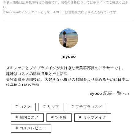
※表示価格は記事執筆時点の価格です。現在の価格については各サイトでご確認くださ
プライマー」をご紹介しますね♡
い。
※Amazonのアソシエイトとして、4MEEEは適格販売により収入を得ています。
hiyoco
スキンケアとプチプラメイクが大好きな元美容部員のアラサーです。
趣味はコスメの情報収集と推し活♡
美容部員を退職後に、大好きな化粧品の知識をより深めるために日本化
粧品検定1級を取得。
これまでの経験と知識を活かし、読者の「知りたい！」に寄り添った記
hiyoco 記事一覧へ
事づくりを心がけています。
「忙しい毎日でも、美しさと楽しさを忘れずに」そんな想いを込めて、
コスメ
リップ
プチプラコスメ
コスメの魅力をお届けします！
韓国コスメ
ツヤ感
リップメイク
コスメレビュー