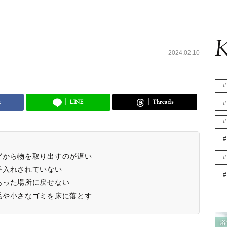
K
2024.02.10
k
LINE
Threads
グから物を取り出すのが遅い
手入れされていない
あった場所に戻せない
毛や小さなゴミを床に落とす