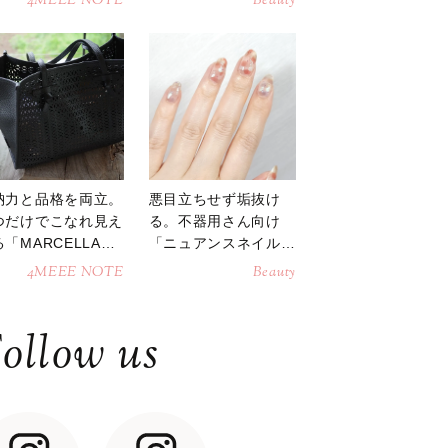
4MEEE NOTE
Beauty
納力と品格を両立。
悪目立ちせず垢抜け
つだけでこなれ見え
る。不器用さん向け
「MARCELLAト
「ニュアンスネイル」
トバッグ」
のやり方
4MEEE NOTE
Beauty
ollow us