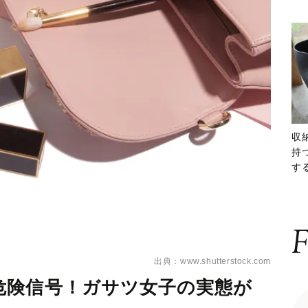
収
持
する
ー
F
出典：www.shutterstock.com
危険信号！ガサツ女子の実態が