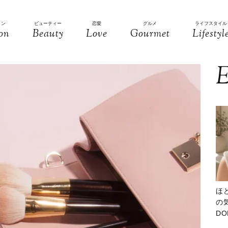
ョン
ビューティー
恋愛
グルメ
ライフスタイル
on
Beauty
Love
Gourmet
Lifestyl
E
ほ
の気
D
大