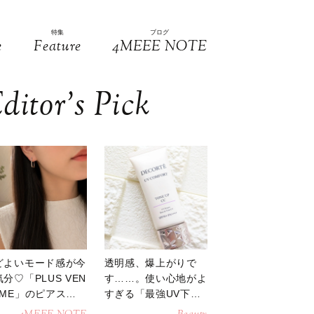
特集
ブログ
e
Feature
4MEEE NOTE
ditor’s Pick
どよいモード感が今
透明感、爆上がりで
分♡「PLUS VEN
す……。使い心地がよ
OME」のピアスが
すぎる「最強UV下
活躍
地」