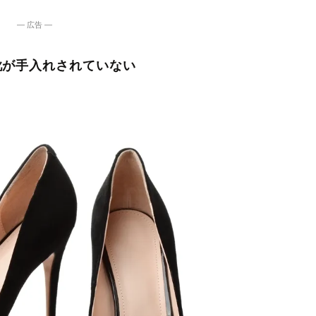
― 広告 ―
靴が手入れされていない