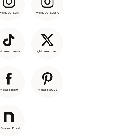
@4meee_com
@4meee_cosme
4meee_cosme
@4meee_com
@4meeecom
@4meee0198
4meee_f1real