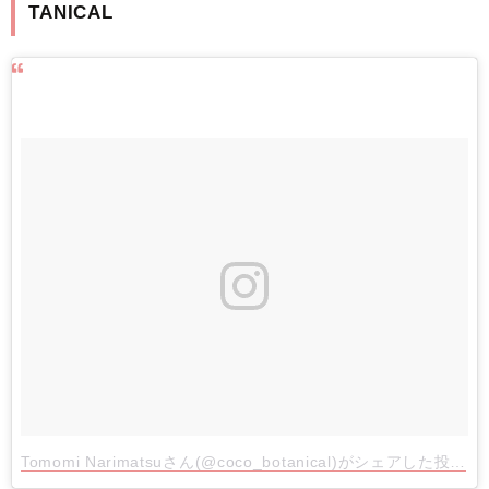
TANICAL
Tomomi Narimatsuさん(@coco_botanical)がシェアした投稿
- 