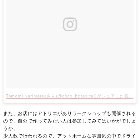
Tomomi Narimatsuさん(@coco_botanical)がシェアした投稿
- 
また、お店にはアトリエがありワークショップも開催される
ので、自分で作ってみたい人は参加してみてはいかがでしょ
うか。
少人数で行われるので、アットホームな雰囲気の中でドライ