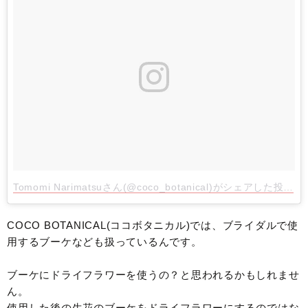
Tomomi Narimatsuさん(@coco_botanical)がシェアした投稿
- 
COCO BOTANICAL(ココボタニカル)では、ブライダルで使
用するブーケなども扱っているんです。
ブーケにドライフラワーを使うの？と思われるかもしれませ
ん。
使用した後の生花のブーケをドライフラワーにするのではな