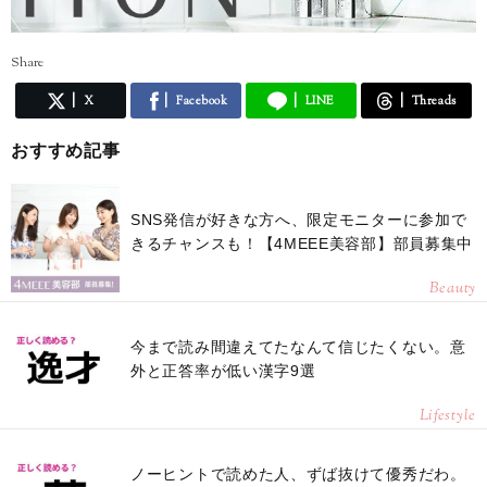
Share
X
Facebook
LINE
Threads
おすすめ記事
SNS発信が好きな方へ、限定モニターに参加で
きるチャンスも！【4MEEE美容部】部員募集中
Beauty
今まで読み間違えてたなんて信じたくない。意
外と正答率が低い漢字9選
Lifestyle
ノーヒントで読めた人、ずば抜けて優秀だわ。