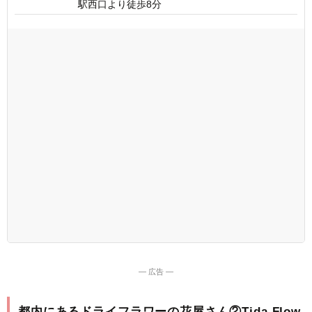
駅西口より徒歩8分
― 広告 ―
都内にあるドライフラワーの花屋さん②Tida Flow