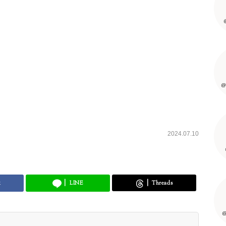
@
2024.07.10
k
LINE
Threads
@