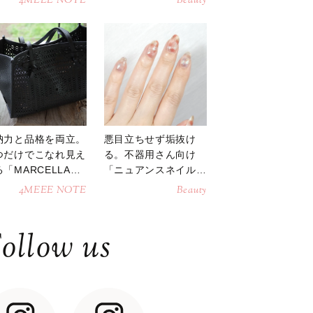
4MEEE NOTE
Beauty
納力と品格を両立。
悪目立ちせず垢抜け
つだけでこなれ見え
る。不器用さん向け
「MARCELLAト
「ニュアンスネイル」
トバッグ」
のやり方
4MEEE NOTE
Beauty
ollow us