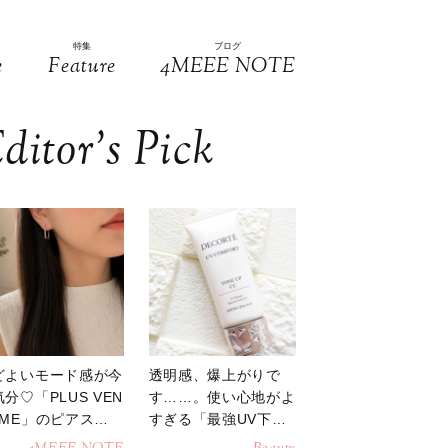
特集
ブログ
e
Feature
4MEEE NOTE
ditor’s Pick
どよいモード感が今
透明感、爆上がりで
分♡「PLUS VEN
す……。使い心地がよ
OME」のピアスが
すぎる「最強UV下
活躍
地」