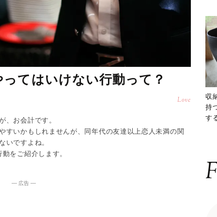
やってはいけない行動って？
収
Love
持
する
が、お会計です。
ー
やすいかもしれませんが、同年代の友達以上恋人未満の関
ないですよね。
行動をご紹介します。
F
― 広告 ―