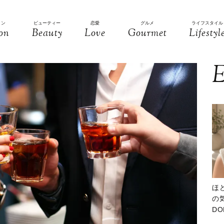
ョン
ビューティー
恋愛
グルメ
ライフスタイル
on
Beauty
Love
Gourmet
Lifestyl
E
ほ
の気
D
大