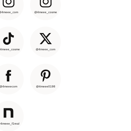
@4meee_com
@4meee_cosme
4meee_cosme
@4meee_com
@4meeecom
@4meee0198
4meee_f1real