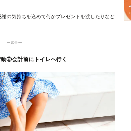
感謝の気持ちを込めて何かプレゼントを渡したりなど
― 広告 ―
行動②会計前にトイレへ行く