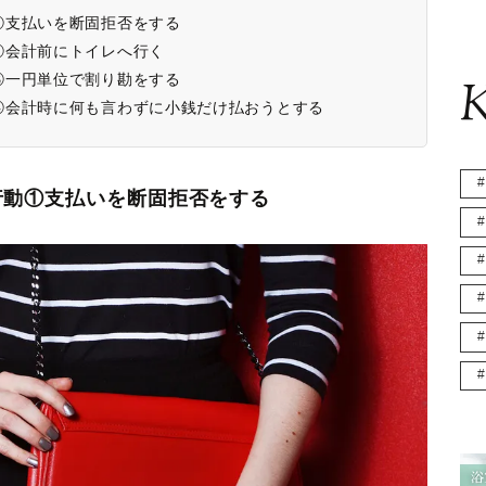
①支払いを断固拒否をする
②会計前にトイレへ行く
③一円単位で割り勘をする
K
④会計時に何も言わずに小銭だけ払おうとする
行動①支払いを断固拒否をする