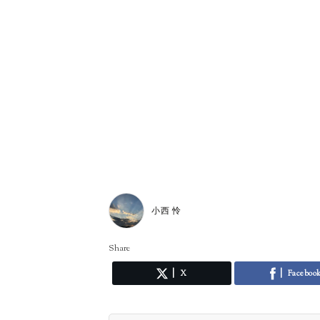
小西 怜
Share
X
Faceboo