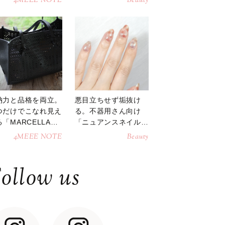
4MEEE NOTE
Beauty
納力と品格を両立。
悪目立ちせず垢抜け
つだけでこなれ見え
る。不器用さん向け
「MARCELLAト
「ニュアンスネイル」
トバッグ」
のやり方
4MEEE NOTE
Beauty
ollow us