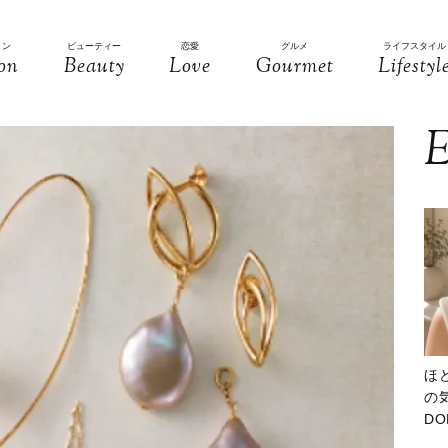
ョン
ビューティー
恋愛
グルメ
ライフスタイル
on
Beauty
Love
Gourmet
Lifestyl
E
ほ
の気
D
大