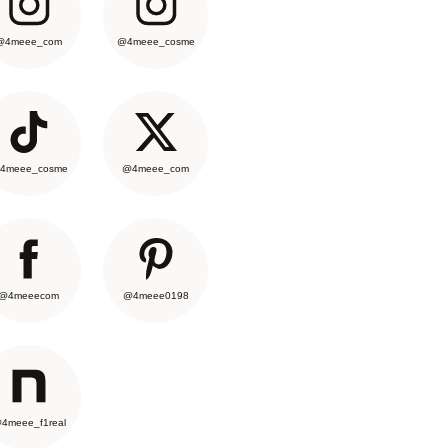
@4meee_com
@4meee_cosme
4meee_cosme
@4meee_com
@4meeecom
@4meee0198
4meee_f1real