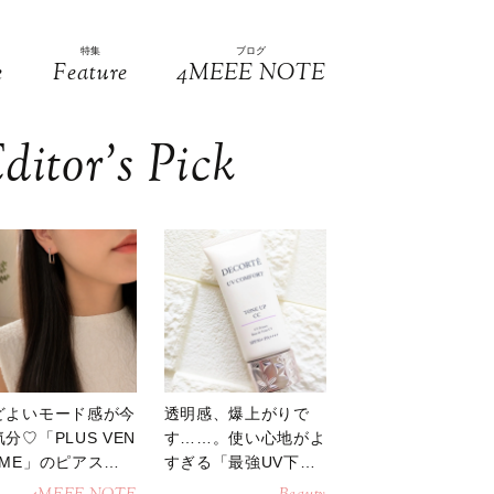
特集
ブログ
e
Feature
4MEEE NOTE
ditor’s Pick
どよいモード感が今
透明感、爆上がりで
分♡「PLUS VEN
す……。使い心地がよ
OME」のピアスが
すぎる「最強UV下
活躍
地」