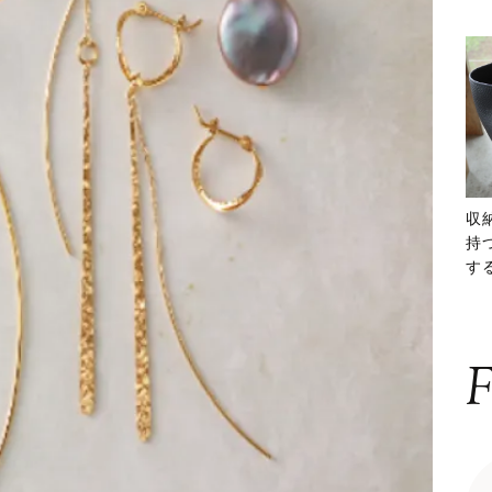
収
持
する
ー
F