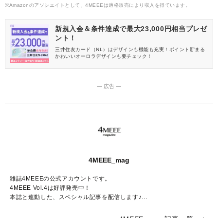
※Amazonのアソシエイトとして、4MEEEは適格販売により収入を得ています。
新規入会＆条件達成で最大23,000円相当プレゼ
ント！
三井住友カード（NL）はデザインも機能も充実！ポイント貯まる
かわいいオーロラデザインも要チェック！
― 広告 ―
4MEEE_mag
雑誌4MEEEの公式アカウントです。
4MEEE Vol.4は好評発売中！
本誌と連動した、スペシャル記事を配信します♪
Amazon販売ページはこちらから：
https://www.amazon.co.jp/dp/4073