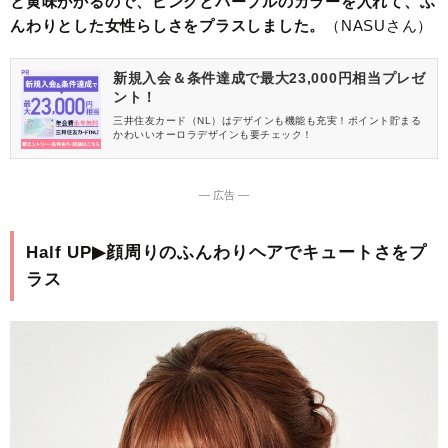
と黄味がかるので、ピンクとパープルのカラーを入れて、ふ
んわりとした女性らしさをプラスしました。
（NASUさん）
新規入会＆条件達成で最大23,000円相当プレゼ
ント！
三井住友カード（NL）はデザインも機能も充実！ポイント貯まる
かわいいオーロラデザインも要チェック！
― 広告 ―
Half UP▶︎顔周りのふんわりヘアでキュートさをプ
ラス