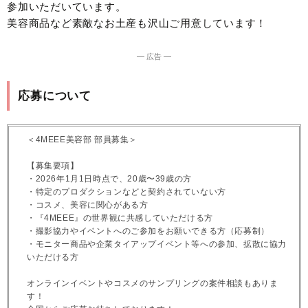
参加いただいています。
美容商品など素敵なお土産も沢山ご用意しています！
― 広告 ―
応募について
＜4MEEE美容部 部員募集＞
【募集要項】
・2026年1月1日時点で、20歳〜39歳の方
・特定のプロダクションなどと契約されていない方
・コスメ、美容に関心がある方
・『4MEEE』の世界観に共感していただける方
・撮影協力やイベントへのご参加をお願いできる方（応募制）
・モニター商品や企業タイアップイベント等への参加、拡散に協力
いただける方
オンラインイベントやコスメのサンプリングの案件相談もありま
す！