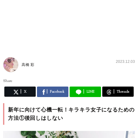
2023.12.03
高橋 彩
Share
X
Facebook
LINE
Threads
新年に向けて心機一転！キラキラ女子になるための
方法①後回しはしない