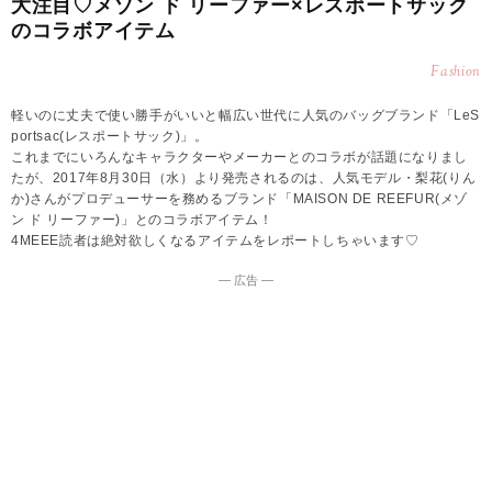
大注目♡メゾン ド リーファー×レスポートサック
のコラボアイテム
Fashion
軽いのに丈夫で使い勝手がいいと幅広い世代に人気のバッグブランド「LeS
portsac(レスポートサック)」。
これまでにいろんなキャラクターやメーカーとのコラボが話題になりまし
たが、2017年8月30日（水）より発売されるのは、人気モデル・梨花(りん
か)さんがプロデューサーを務めるブランド「MAISON DE REEFUR(メゾ
ン ド リーファー)」とのコラボアイテム！
4MEEE読者は絶対欲しくなるアイテムをレポートしちゃいます♡
― 広告 ―