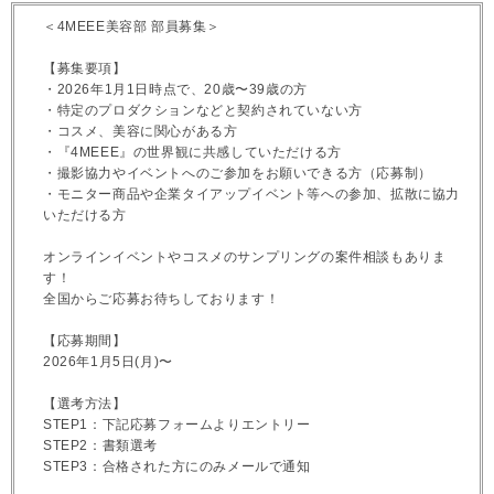
＜4MEEE美容部 部員募集＞
【募集要項】
・2026年1月1日時点で、20歳〜39歳の方
・特定のプロダクションなどと契約されていない方
・コスメ、美容に関心がある方
・『4MEEE』の世界観に共感していただける方
・撮影協力やイベントへのご参加をお願いできる方（応募制）
・モニター商品や企業タイアップイベント等への参加、拡散に協力
いただける方
オンラインイベントやコスメのサンプリングの案件相談もありま
す！
全国からご応募お待ちしております！
【応募期間】
2026年1月5日(月)〜
【選考方法】
STEP1：下記応募フォームよりエントリー
STEP2：書類選考
STEP3：合格された方にのみメールで通知