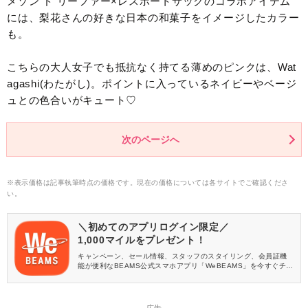
メゾン ド リーファー×レスポートサックのコラボアイテム
には、梨花さんの好きな日本の和菓子をイメージしたカラー
も。
こちらの大人女子でも抵抗なく持てる薄めのピンクは、Wat
agashi(わたがし)。ポイントに入っているネイビーやベージ
ュとの色合いがキュート♡
次のページへ
※表示価格は記事執筆時点の価格です。現在の価格については各サイトでご確認くださ
い。
＼初めてのアプリログイン限定／
1,000マイルをプレゼント！
キャンペーン、セール情報、スタッフのスタイリング、会員証機
能が便利なBEAMS公式スマホアプリ「WeBEAMS」を今すぐチェ
ック♪
― 広告 ―