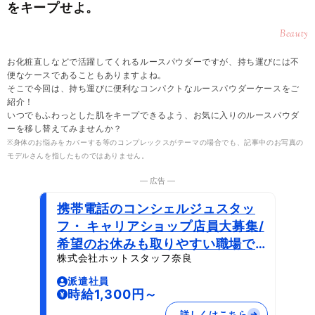
をキープせよ。
Beauty
お化粧直しなどで活躍してくれるルースパウダーですが、持ち運びには不
便なケースであることもありますよね。
そこで今回は、持ち運びに便利なコンパクトなルースパウダーケースをご
紹介！
いつでもふわっとした肌をキープできるよう、お気に入りのルースパウダ
ーを移し替えてみませんか？
※身体のお悩みをカバーする等のコンプレックスがテーマの場合でも、記事中のお写真の
モデルさんを指したものではありません。
― 広告 ―
携帯電話のコンシェルジュスタッ
フ・ キャリアショップ店員大募集/
希望のお休みも取りやすい職場で
株式会社ホットスタッフ奈良
す
派遣社員
時給1,300円～
詳しくはこちら