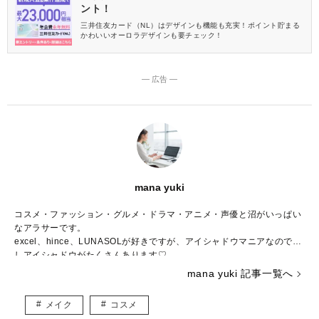
ント！
三井住友カード（NL）はデザインも機能も充実！ポイント貯まる
かわいいオーロラデザインも要チェック！
― 広告 ―
mana yuki
コスメ・ファッション・グルメ・ドラマ・アニメ・声優と沼がいっぱい
なアラサーです。
excel、hince、LUNASOLが好きですが、アイシャドウマニアなので推
しアイシャドウがたくさんあります♡
コスメの写真を撮るのも大好きで、眺めて一日が終わってしまうことも
mana yuki 記事一覧へ
しばしば……。
調理師免許、色彩検定3級、骨格診断アドバイザー検定3級、日本化粧品
メイク
コスメ
検定2級、パーソナルカラリスト2級を持っていますが、上を目指してま