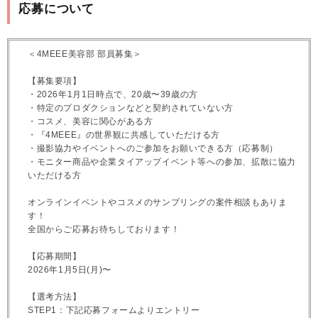
応募について
＜4MEEE美容部 部員募集＞
【募集要項】
・2026年1月1日時点で、20歳〜39歳の方
・特定のプロダクションなどと契約されていない方
・コスメ、美容に関心がある方
・『4MEEE』の世界観に共感していただける方
・撮影協力やイベントへのご参加をお願いできる方（応募制）
・モニター商品や企業タイアップイベント等への参加、拡散に協力
いただける方
オンラインイベントやコスメのサンプリングの案件相談もありま
す！
全国からご応募お待ちしております！
【応募期間】
2026年1月5日(月)〜
【選考方法】
STEP1：下記応募フォームよりエントリー