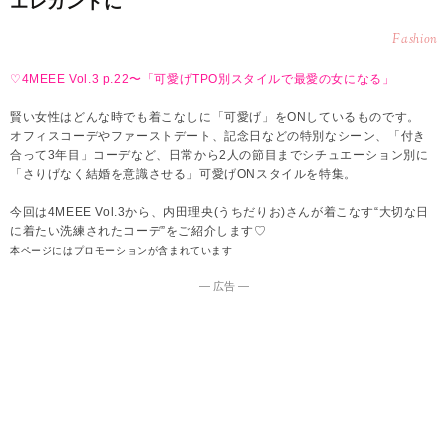
エレガントに
Fashion
♡4MEEE Vol.3 p.22〜「可愛げTPO別スタイルで最愛の女になる」
賢い女性はどんな時でも着こなしに「可愛げ」をONしているものです。
オフィスコーデやファーストデート、記念日などの特別なシーン、「付き
合って3年目」コーデなど、日常から2人の節目までシチュエーション別に
「さりげなく結婚を意識させる」可愛げONスタイルを特集。
今回は4MEEE Vol.3から、内田理央(うちだりお)さんが着こなす“大切な日
に着たい洗練されたコーデ”をご紹介します♡
本ページにはプロモーションが含まれています
― 広告 ―