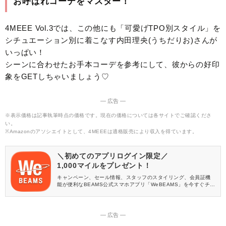
お呼ばれコーデをマスター！
4MEEE Vol.3では、この他にも「可愛げTPO別スタイル」を
シチュエーション別に着こなす内田理央(うちだりお)さんが
いっぱい！
シーンに合わせたお手本コーデを参考にして、彼からの好印
象をGETしちゃいましょう♡
― 広告 ―
※表示価格は記事執筆時点の価格です。現在の価格については各サイトでご確認くださ
い。
※Amazonのアソシエイトとして、4MEEEは適格販売により収入を得ています。
＼初めてのアプリログイン限定／
1,000マイルをプレゼント！
キャンペーン、セール情報、スタッフのスタイリング、会員証機
能が便利なBEAMS公式スマホアプリ「WeBEAMS」を今すぐチェ
ック♪
― 広告 ―