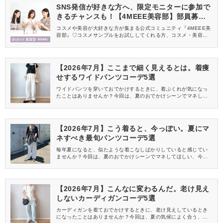
SNS発信が好きな方へ、限定モニターに参加で
きるチャンスも！【4MEEE美容部】部員募集
中
コスメや美容が大好きな方が集まる公式コミュニティ『4MEEE美
容部』♡コスメサンプルをお試ししてくれる方、コスメ・美容情報
を一緒に発信してくれる方を募集しています！
【2026年7月】ここまで細く見えるとは。着痩
せするワイドパンツコーデ5選
ワイドパンツを穿いておでかけするときに、着ぶくれが気になっ
たことはありませんか？今回は、夏のおでかけシーンでマネして
ほしい、細く見えるコーデを特集します♡
【2026年7月】こう着ると、今っぽい。夏にマ
ネすべき最旬パンツコーデ5選
毎年夏になると、似たような着こなしばかりしていると感じてい
ませんか？今回は、夏のおでかけシーンでマネしてほしい、今っ
ぽく見えるパンツコーデを特集します♡どれも気候に合うので、快
適に過ごせるのもポイントですよ♪
【2026年7月】こんなに変わるんだ。老け見え
しないカーディガンコーデ5選
カーディガンを着ておでかけするときに、老け見えしているとき
になったことはありませんか？今回は、夏の気候によく合う、カ