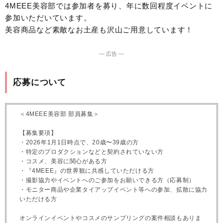
4MEEE美容部では参加者を募り、年に数回程度イベントに
参加いただいています。
美容商品など素敵なお土産も沢山ご用意しています！
― 広告 ―
応募について
＜4MEEE美容部 部員募集＞
【募集要項】
・2026年1月1日時点で、20歳〜39歳の方
・特定のプロダクションなどと契約されていない方
・コスメ、美容に関心がある方
・『4MEEE』の世界観に共感していただける方
・撮影協力やイベントへのご参加をお願いできる方（応募制）
・モニター商品や企業タイアップイベント等への参加、拡散に協力
いただける方
オンラインイベントやコスメのサンプリングの案件相談もありま