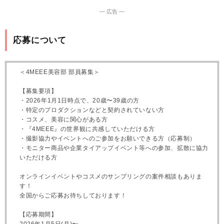
― 広告 ―
応募について
＜4MEEE美容部 部員募集＞
【募集要項】
・2026年1月1日時点で、20歳〜39歳の方
・特定のプロダクションなどと契約されていない方
・コスメ、美容に関心がある方
・『4MEEE』の世界観に共感していただける方
・撮影協力やイベントへのご参加をお願いできる方（応募制）
・モニター商品や企業タイアップイベント等への参加、拡散に協力
いただける方
オンラインイベントやコスメのサンプリングの案件相談もありま
す！
全国からご応募お待ちしております！
【応募期間】