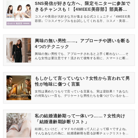
SNS発信が好きな方へ、限定モニターに参加で
きるチャンスも！【4MEEE美容部】部員募集
中
コスメや美容が大好きな方が集まる公式コミュニティ『4MEEE美
容部』♡コスメサンプルをお試ししてくれる方、コスメ・美容情報
を一緒に発信してくれる方を募集しています！
興味の無い男性……。アプローチや誘いを断る
4つのテクニック
興味の無い男性でも、アプローチされると上手く断れない……そ
んな女性は要注意です！流されて後悔する前に、スマートに断る
方法を覚えましょう♪興味の無い男性からの誘いを、きっちり断れ
るテクニックを身に着け、ご自身の望む恋愛をしましょう。
もしかして言っていない？女性から言われて男
性が地味に傷つく言葉
女性は褒めたつもりで言っている言葉も、実は逆効果！？あなた
の何気ない一言も、デリケートな男性たちを傷つけているかもし
れません。モテたいなら、絶対にあの言葉は言っちゃダメ！男性
が地味に傷つく言葉を知って、言わないように注意しましょう。
私の結婚適齢期って一体いつ……？女性向け
「結婚適齢期診断リスト」
結婚したいけど、イマドキの結婚って人によって様々ですよね。
そんなあなたの為に、結婚適齢期を図る診断チェックリストを作
ってみました。もし当てはまるならあなたは今現在、結婚適齢期