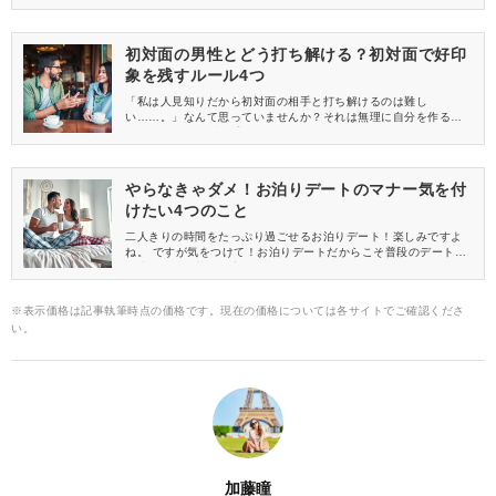
かも。イマイチ当てはまらないという方は実はまだ結婚するべき
時じゃないかもしれませんよ！
初対面の男性とどう打ち解ける？初対面で好印
象を残すルール4つ
「私は人見知りだから初対面の相手と打ち解けるのは難し
い……。」なんて思っていませんか？それは無理に自分を作るか
らなのです。まずは手始めに最低限のルールだけでも知ってトラ
イしてみてください。きっと楽に打ち解けられるようになってい
るはずですよ！
やらなきゃダメ！お泊りデートのマナー気を付
けたい4つのこと
二人きりの時間をたっぷり過ごせるお泊りデート！楽しみですよ
ね。 ですが気をつけて！お泊りデートだからこそ普段のデートと
は違う思わぬ落とし穴が……。お泊りデートで気を付けたいマナ
ーをまとめてみました。ぜひ参考にしてみて下さいね。
※表示価格は記事執筆時点の価格です。現在の価格については各サイトでご確認くださ
い。
加藤瞳