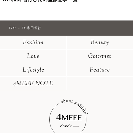
TOP
Dr. 和田 哲行
Fashion
Beauty
Love
Gourmet
Lifestyle
Feature
4MEEE NOTE