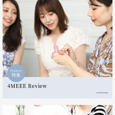
Feature
特集
4MEEE Review