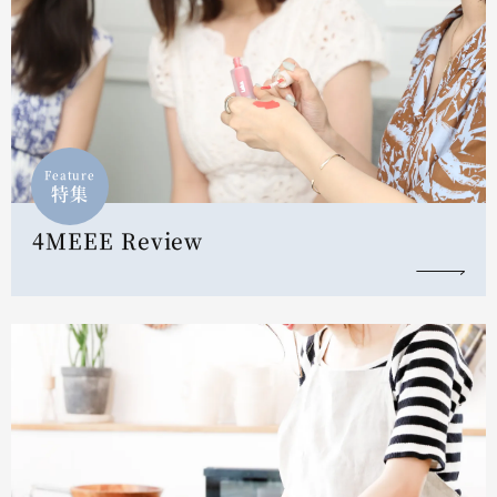
Feature
特集
4MEEE Review