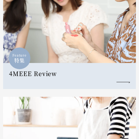
Feature
特集
4MEEE Review