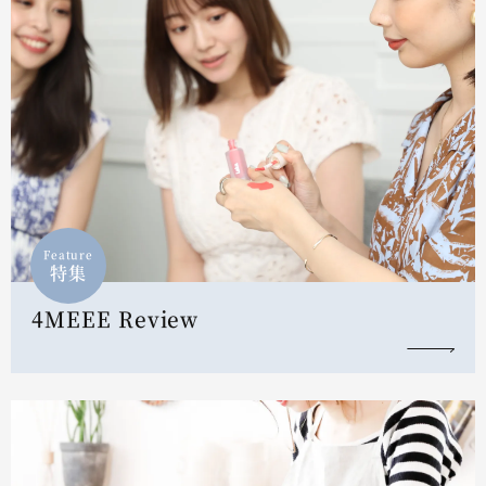
Feature
特集
4MEEE Review