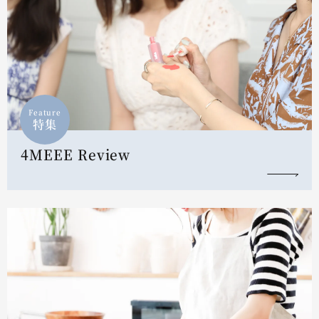
Feature
特集
4MEEE Review