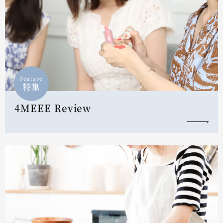
Feature
特集
4MEEE Review