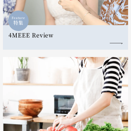
Feature
特集
4MEEE Review