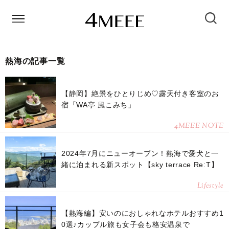
熱海の記事一覧
【静岡】絶景をひとりじめ♡露天付き客室のお
宿「WA亭 風こみち」
4MEEE NOTE
2024年7月にニューオープン！熱海で愛犬と一
緒に泊まれる新スポット【sky terrace Re:T】
Lifestyle
【熱海編】安いのにおしゃれなホテルおすすめ1
0選♪カップル旅も女子会も格安温泉で