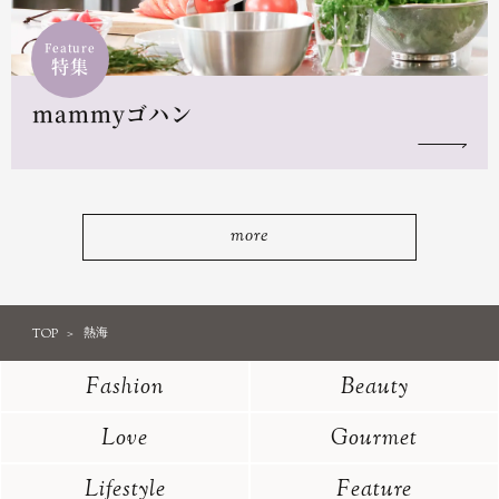
Feature
特集
mammyゴハン
more
TOP
熱海
Fashion
Beauty
Love
Gourmet
Lifestyle
Feature