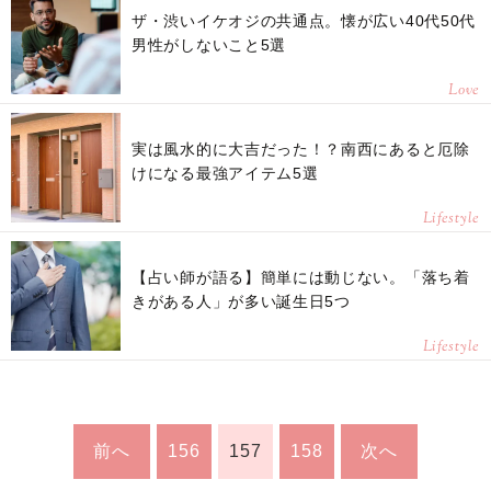
ザ・渋いイケオジの共通点。懐が広い40代50代
男性がしないこと5選
Love
実は風水的に大吉だった！？南西にあると厄除
けになる最強アイテム5選
Lifestyle
【占い師が語る】簡単には動じない。「落ち着
きがある人」が多い誕生日5つ
Lifestyle
前へ
156
157
158
次へ