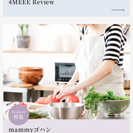
4MEEE Review
Feature
特集
mammyゴハン