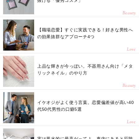
抜ける「優秀コスメ」
Beauty
【職場恋愛】すぐに実践できる！好きな男性へ
の効果抜群なアプローチ4つ
Love
上品な輝きが今っぽい。不器用さん向け「メタ
リックネイル」のやり方
Beauty
イケオジがよく使う言葉。恋愛偏差値が高い40
代50代男性の口癖5選
Love
実は風水的に最高だってよ。車内にあると厄除