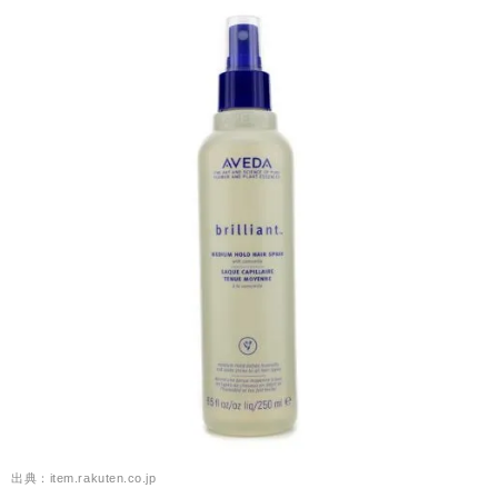
出典：item.rakuten.co.jp