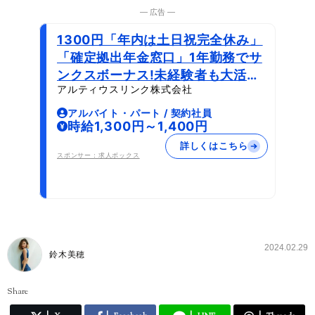
― 広告 ―
1300円「年内は土日祝完全休み」
「確定拠出年金窓口」1年勤務でサ
ンクスボーナス!未経験者も大活躍
アルティウスリンク株式会社
中!イチから丁寧に教えます
アルバイト・パート / 契約社員
時給1,300円～1,400円
詳しくはこちら
スポンサー：求人ボックス
2024.02.29
鈴木美穂
Share