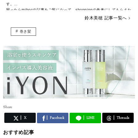
す。
困ったらmihocの記事をご覧になって、shoppingの参考にしてもらえた
ら嬉しいです♡
鈴木美穂 記事一覧へ
アラサー女子（女性？）で、エイジングケアマニアなので、スキンケア
巻き髪
も強いです♡
一緒に「女子力アップ」していきましょう～！
Share
X
Facebook
LINE
Threads
おすすめ記事