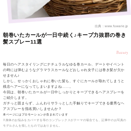
出典：www.fuwarie.jp
朝巻いたカールが一日中続く♪キープ力抜群の巻き
髪スプレー11選
Beauty
毎日のヘアスタイリングにナチュラルなゆる巻カール、デートやイベント
の時には弾むようなグラマラスカールなどおしゃれ女子には巻き髪が欠か
せません♪
しかし、せっかくおしゃれに巻いた髪も、すぐにカールが取れてしまうと
残念ヘアーになってしまいますよね……。
今回は、朝巻いたカールが一日中しっかりとキープできるヘアスプレーを
ご紹介します。
ガチっと固まらず、ふんわりサラっとした手触りでキープできる優秀なヘ
アスプレーを指名買いしませんか？
本ページにはプロモーションが含まれています
※身体のお悩みをカバーする等のコンプレックスがテーマの場合でも、記事中のお写真の
モデルさんを指したものではありません。