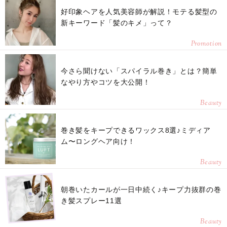
好印象ヘアを人気美容師が解説！モテる髪型の
新キーワード「髪のキメ」って？
Promotion
今さら聞けない「スパイラル巻き」とは？簡単
なやり方やコツを大公開！
Beauty
巻き髪をキープできるワックス8選♪ミディア
ム〜ロングヘア向け！
Beauty
朝巻いたカールが一日中続く♪キープ力抜群の巻
き髪スプレー11選
Beauty