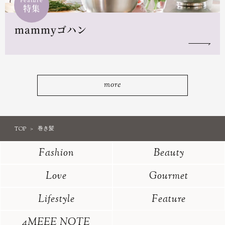
特集
mammyゴハン
more
TOP
巻き髪
Fashion
Beauty
Love
Gourmet
Lifestyle
Feature
4MEEE NOTE