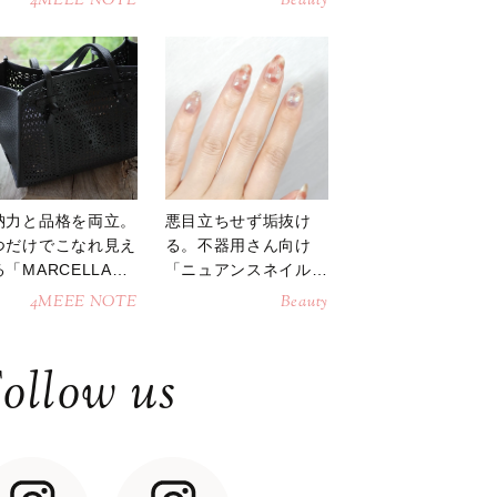
4MEEE NOTE
Beauty
納力と品格を両立。
悪目立ちせず垢抜け
つだけでこなれ見え
る。不器用さん向け
「MARCELLAト
「ニュアンスネイル」
トバッグ」
のやり方
4MEEE NOTE
Beauty
ollow us