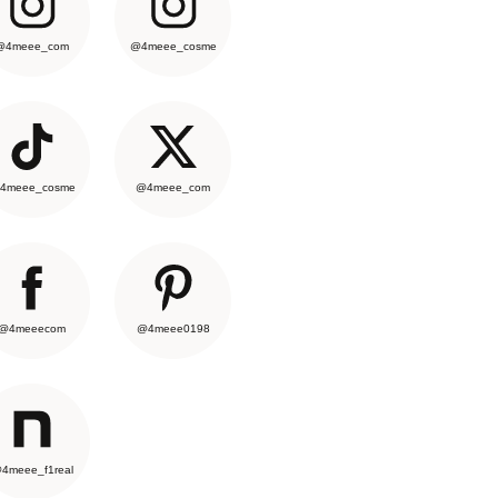
@4meee_com
@4meee_cosme
4meee_cosme
@4meee_com
@4meeecom
@4meee0198
4meee_f1real