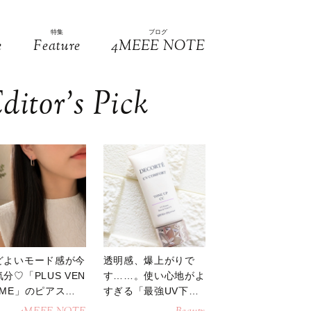
特集
ブログ
e
Feature
4MEEE NOTE
ditor’s Pick
どよいモード感が今
透明感、爆上がりで
分♡「PLUS VEN
す……。使い心地がよ
OME」のピアスが
すぎる「最強UV下
活躍
地」