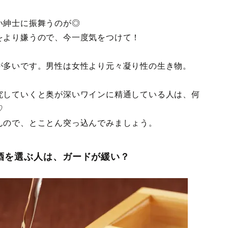
い紳士に振舞うのが◎
をより嫌うので、今一度気をつけて！
が多いです。男性は女性より元々凝り性の生き物。
究していくと奥が深いワインに精通している人は、何
♡
んので、とことん突っ込んでみましょう。
酒を選ぶ人は、ガードが緩い？