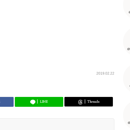
@
2019.02.22
k
LINE
Threads
@