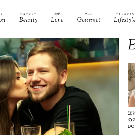
ョン
ビューティー
恋愛
グルメ
ライフスタイル
on
Beauty
Love
Gourmet
Lifestyl
E
ほ
の気
D
大