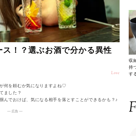
ース！？選ぶお酒で分かる異性
収
持
Love
する
ー
が何を頼むか気になりますよね♡
てました？
掴んでおけば、気になる相手を落とすことができるかも？♪
F
― 広告 ―