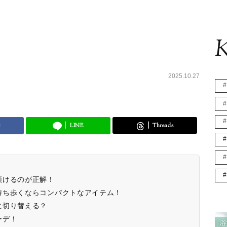
K
2025.10.27
k
LINE
Threads
預けるのが正解！
持ち歩くならコンパクトなアイテム！
に切り替える？
ーデ！