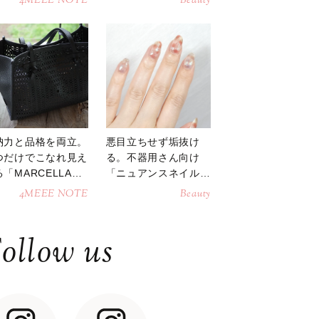
4MEEE NOTE
Beauty
納力と品格を両立。
悪目立ちせず垢抜け
つだけでこなれ見え
る。不器用さん向け
「MARCELLAト
「ニュアンスネイル」
トバッグ」
のやり方
4MEEE NOTE
Beauty
ollow us