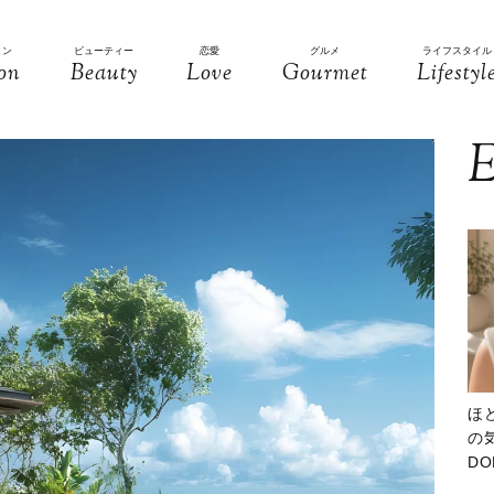
ョン
ビューティー
恋愛
グルメ
ライフスタイル
on
Beauty
Love
Gourmet
Lifestyl
E
ほ
の気
D
大