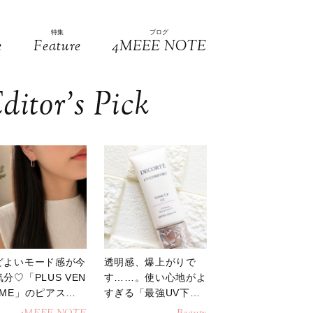
特集
ブログ
e
Feature
4MEEE NOTE
ditor’s Pick
どよいモード感が今
透明感、爆上がりで
分♡「PLUS VEN
す……。使い心地がよ
OME」のピアスが
すぎる「最強UV下
活躍
地」