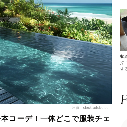
収
持
する
ー
F
出典：stock.adobe.com
手本コーデ！一体どこで服装チェ