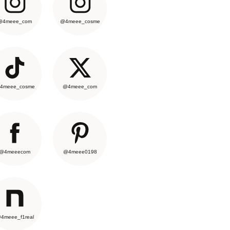
@4meee_com
@4meee_cosme
4meee_cosme
@4meee_com
@4meeecom
@4meee0198
4meee_f1real