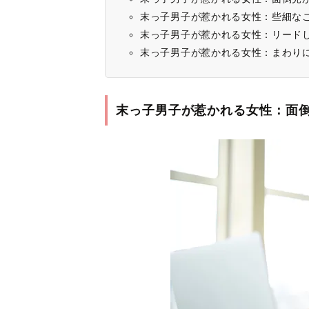
末っ子男子が惹かれる女性：些細な
末っ子男子が惹かれる女性：リード
末っ子男子が惹かれる女性：まわり
末っ子男子が惹かれる女性：面