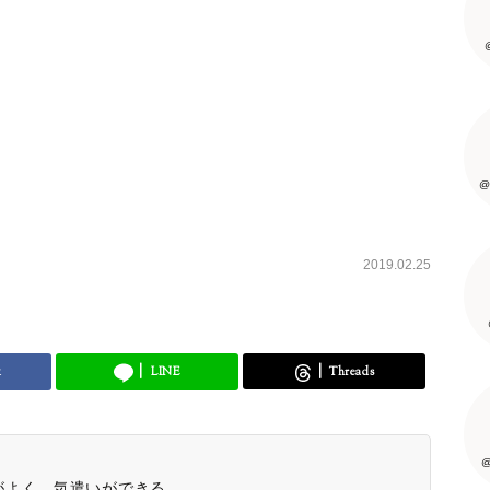
@
2019.02.25
k
LINE
Threads
@
がよく、気遣いができる