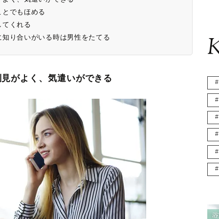
ことでもほめる
してくれる
に知り合いがいる時は男性をたてる
K
倒見がよく、気遣いができる