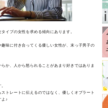
女タイプの女性を求める傾向にあります。
や趣味に付き合ってくる優しい女性が、末っ子男子の
からか、人から怒られることがあまり好きではありま
す。
らストレートに伝えるのではなく、優しくオブラート
よ♪