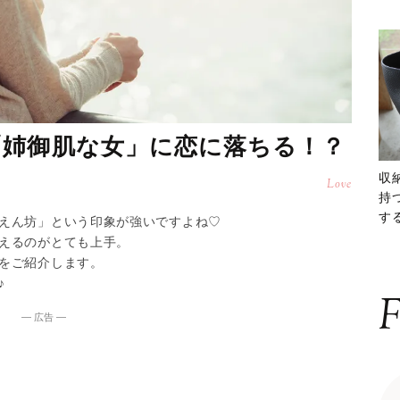
「姉御肌な女」に恋に落ちる！？
収
Love
持
する
えん坊」という印象が強いですよね♡
ー
えるのがとても上手。
をご紹介します。
♪
F
― 広告 ―