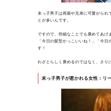
末っ子男子は両親や兄弟に可愛がられ
とが多いんです。
ですので、些細なことでも褒めてあげ
「今日の髪型かっこいいね！」「今日
す！
わざとらしく褒めるのではなく、さり
末っ子男子が惹かれる女性：リ