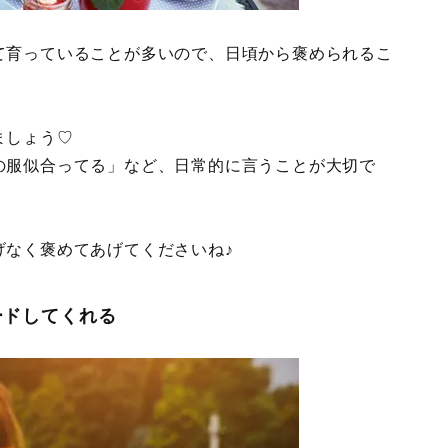
て育っていることが多いので、日頃から褒められるこ
ましょう♡
の服似合ってる」など、日常的に言うことが大切で
げなく褒めてあげてくださいね♪
ードしてくれる